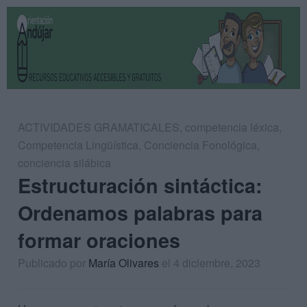
ACTIVIDADES GRAMATICALES
,
competencia léxica
,
Competencia Lingüística
,
Conciencia Fonológica
,
conciencia silábica
Estructuración sintáctica:
Ordenamos palabras para
formar oraciones
Publicado por
María Olivares
el 4 diciembre, 2023