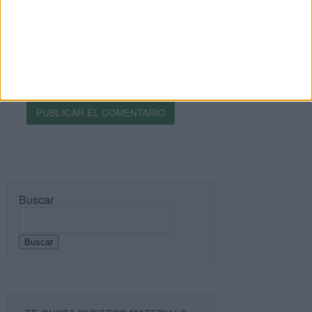
Recibir un correo electrónico con los siguientes
comentarios a esta entrada.
Recibir un correo electrónico con cada nueva
entrada.
Buscar
Buscar