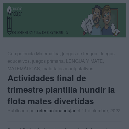
Competencia Matemática
,
juegos de lengua
,
Juegos
educativos
,
juegos primaria
,
LENGUA Y MATE
,
MATEMÁTICAS
,
materiales manipulativos
Actividades final de
trimestre plantilla hundir la
flota mates divertidas
Publicado por
orientacionandujar
el 11 diciembre, 2023