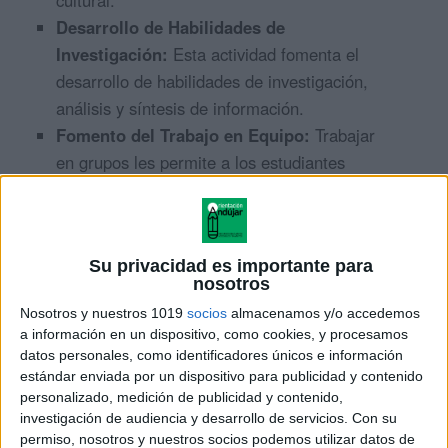
Desarrollo de Habilidades de
Investigación:
Esta actividad fomenta el
desarrollo de habilidades de investigación,
análisis y síntesis de información.
Fomento del Trabajo en Equipo:
Trabajar
en grupos les permite a los estudiantes
colaborar, compartir ideas y aprender unos
de otros.
Estímulo de la Creatividad:
La creación de
Su privacidad es importante para
presentaciones visuales les brinda la
nosotros
oportunidad de expresar su creatividad y
Nosotros y nuestros 1019
socios
almacenamos y/o accedemos
desarrollar habilidades de presentación.
a información en un dispositivo, como cookies, y procesamos
datos personales, como identificadores únicos e información
ÚNETE A NUESTRO GRUPO EXCLUSIVO DE
estándar enviada por un dispositivo para publicidad y contenido
personalizado, medición de publicidad y contenido,
WHATSAPP
investigación de audiencia y desarrollo de servicios.
Con su
permiso, nosotros y nuestros socios podemos utilizar datos de