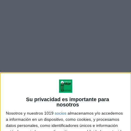
Resolver problemas de descuentos con porcentajes
Su privacidad es importante para
requiere que los niños piensen críticamente y
nosotros
desarrollen estrategias para encontrar la mejor
Nosotros y nuestros 1019
socios
almacenamos y/o accedemos
solución. Deben analizar la información
a información en un dispositivo, como cookies, y procesamos
datos personales, como identificadores únicos e información
proporcionada, identificar el porcentaje de descuento