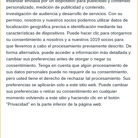
estándar enviada por un dispositivo para publicidad y contenido
aplicable y calcular el precio final del producto. Este
personalizado, medición de publicidad y contenido,
proceso fomenta el pensamiento analítico y la
investigación de audiencia y desarrollo de servicios.
Con su
permiso, nosotros y nuestros socios podemos utilizar datos de
habilidad para resolver problemas, capacidades
localización geográfica precisa e identificación mediante las
cruciales para el éxito académico y profesional en el
características de dispositivos. Puede hacer clic para otorgarnos
futuro.
su consentimiento a nosotros y a nuestros 1019 socios para
que llevemos a cabo el procesamiento previamente descrito. De
forma alternativa, puede acceder a información más detallada y
Entender cómo funcionan los descuentos y los
cambiar sus preferencias antes de otorgar o negar su
porcentajes es esencial para desarrollar una buena
consentimiento.
Tenga en cuenta que algún procesamiento de
educación financiera desde una edad temprana. Al
sus datos personales puede no requerir de su consentimiento,
aprender a calcular descuentos, los niños adquieren
pero usted tiene el derecho de rechazar tal procesamiento. Sus
preferencias se aplicarán solo a este sitio web. Puede cambiar
una comprensión básica del valor del dinero y cómo
sus preferencias o retirar su consentimiento en cualquier
administrarlo de manera efectiva. Esto les
momento volviendo a este sitio y haciendo clic en el botón
proporciona las habilidades necesarias para tomar
"Privacidad" en la parte inferior de la página web.
decisiones financieras responsables en el futuro y
evitar caer en prácticas financieras riesgosas.