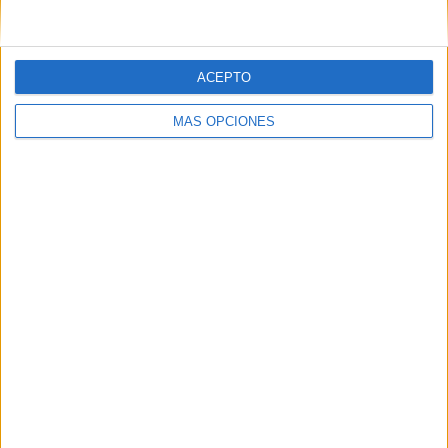
DESCARGAR TARJETAS EN PDF
ACEPTO
MÁS OPCIONES
tarjetas descuentos
💛
¡Ayúdanos a seguir creando y
compartiendo recursos educativos!
Si visitas Amazon y realizas tus compras a través
de nuestro enlace, nos ayudas a continuar con
nuestro proyecto educativo, sin ningún coste
adicional para ti.