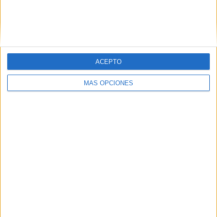
ACEPTO
MÁS OPCIONES
«`
Comparte esto:
Facebook
X
MAS RECURSOS SOBRE ESTE TEMA
Medallas para
regalar a tus
alumnos: