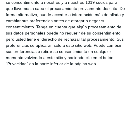
su consentimiento a nosotros y a nuestros 1019 socios para
herramienta educativa versátil y efectiva.
que llevemos a cabo el procesamiento previamente descrito. De
forma alternativa, puede acceder a información más detallada y
cambiar sus preferencias antes de otorgar o negar su
Te invitamos a descargar las «Medallas para Premiar
consentimiento.
Tenga en cuenta que algún procesamiento de
a Nuestros Alumnos/as por el Cambio de Curso»
sus datos personales puede no requerir de su consentimiento,
desde
Orientación Andujar
y a integrarlas en tus
pero usted tiene el derecho de rechazar tal procesamiento. Sus
actividades de fin de curso. Estas medallas son una
preferencias se aplicarán solo a este sitio web. Puede cambiar
sus preferencias o retirar su consentimiento en cualquier
excelente manera de hacer que el final del año
momento volviendo a este sitio y haciendo clic en el botón
escolar sea memorable y emocionante para los
"Privacidad" en la parte inferior de la página web.
estudiantes.
ÚNETE A NUESTRO GRUPO EXCLUSIVO DE
WHATSAPP