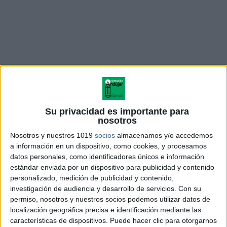
Su privacidad es importante para
nosotros
Nosotros y nuestros 1019
socios
almacenamos y/o accedemos
Beneficios de Usar Medallas
a información en un dispositivo, como cookies, y procesamos
datos personales, como identificadores únicos e información
estándar enviada por un dispositivo para publicidad y contenido
Además de ser un símbolo de reconocimiento, las
personalizado, medición de publicidad y contenido,
medallas fomentan la autoestima y la motivación de
investigación de audiencia y desarrollo de servicios.
Con su
los estudiantes. Este recurso es ideal tanto para el
permiso, nosotros y nuestros socios podemos utilizar datos de
localización geográfica precisa e identificación mediante las
uso en ceremonias de fin de curso como en
características de dispositivos. Puede hacer clic para otorgarnos
celebraciones en clase, proporcionando una