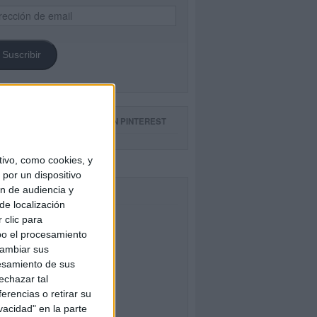
ección
il
Suscribir
GUE NUESTROS TABLEROS EN PINTEREST
ivo, como cookies, y
por un dispositivo
ón de audiencia y
CEBOOK
de localización
 clic para
bo el procesamiento
cambiar sus
esamiento de sus
echazar tal
erencias o retirar su
vacidad" en la parte