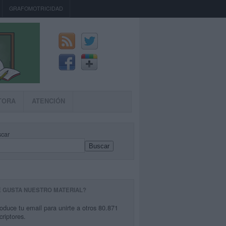
GRAFOMOTRICIDAD
TORA
ATENCIÓN
car
Buscar
E GUSTA NUESTRO MATERIAL?
roduce tu email para unirte a otros 80.871
criptores.