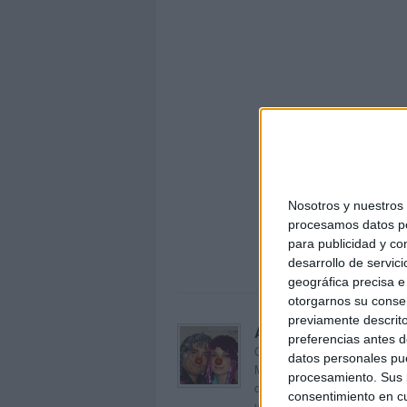
Nosotros y nuestro
procesamos datos per
COM
para publicidad y co
desarrollo de servici
geográfica precisa e 
otorgarnos su conse
previamente descrito
Acerca de orientacion
preferencias antes d
Orientación Andújar no es sol
datos personales pue
Maribel, que además de ser p
procesamiento. Sus p
dentro del blog y en el cual,
consentimiento en cu
voluntarios en sus meses de 