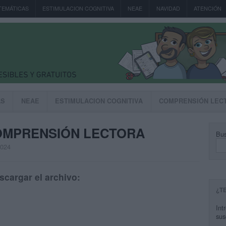
TEMÁTICAS
ESTIMULACION COGNITIVA
NEAE
NAVIDAD
ATENCIÓN
AS
NEAE
ESTIMULACION COGNITIVA
COMPRENSIÓN LEC
OMPRENSIÓN LECTORA
Bus
2024
scargar el archivo:
¿T
Int
sus