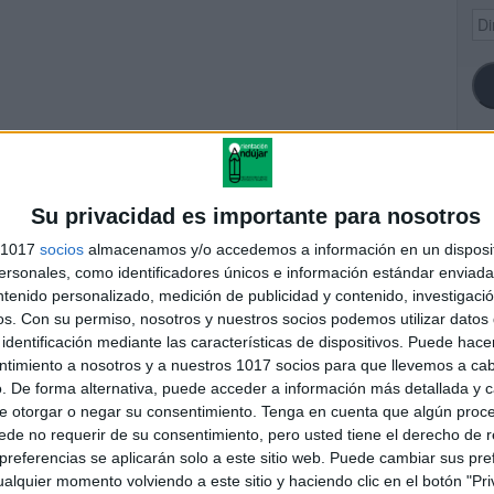
Dir
de
ema
SI
Su privacidad es importante para nosotros
s 1017
socios
almacenamos y/o accedemos a información en un disposit
4° CUADERNILLO
sonales, como identificadores únicos e información estándar enviada 
PRENSIÓN LECTORA
ntenido personalizado, medición de publicidad y contenido, investigaci
FA
os.
Con su permiso, nosotros y nuestros socios podemos utilizar datos 
identificación mediante las características de dispositivos. Puede hacer
ntimiento a nosotros y a nuestros 1017 socios para que llevemos a ca
. De forma alternativa, puede acceder a información más detallada y 
andujar
e otorgar o negar su consentimiento.
Tenga en cuenta que algún proc
o un blog, es la apuesta personal de dos profesores Ginés y
de no requerir de su consentimiento, pero usted tiene el derecho de r
areja, son los encargados de los contenidos que encontramos
referencias se aplicarán solo a este sitio web. Puede cambiar sus pref
 vuelcan la mayor parte del tiempo, que sus tareas como docentes, y
alquier momento volviendo a este sitio y haciendo clic en el botón "Pri
verano les permite.