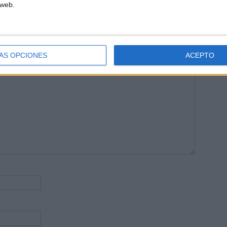
 web.
publicada.
Los campos obligatorios están marcados con
*
ÁS OPCIONES
ACEPTO