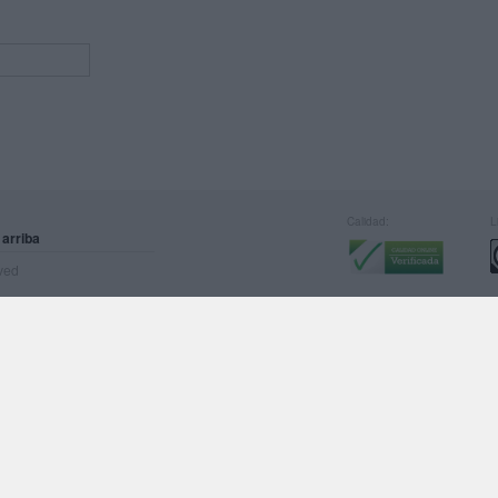
Calidad:
L
 arriba
rved