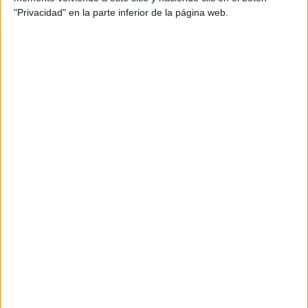
¡DESCARGA PDF AL FINAL DE LA ENTRADA!
"Privacidad" en la parte inferior de la página web.