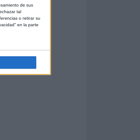
esamiento de sus
echazar tal
erencias o retirar su
vacidad" en la parte