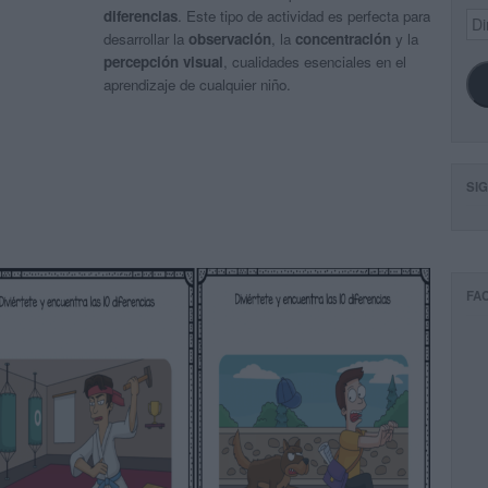
diferencias
. Este tipo de actividad es perfecta para
Dir
de
desarrollar la
observación
, la
concentración
y la
ema
percepción visual
, cualidades esenciales en el
aprendizaje de cualquier niño.
SI
FA