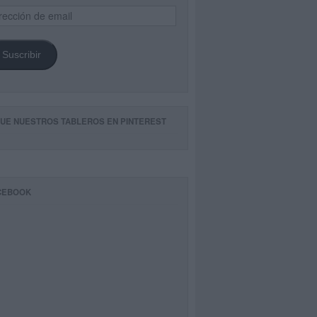
ección
il
Suscribir
GUE NUESTROS TABLEROS EN PINTEREST
CEBOOK