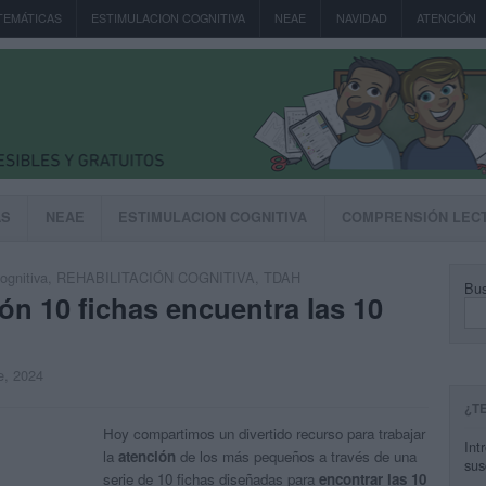
TEMÁTICAS
ESTIMULACION COGNITIVA
NEAE
NAVIDAD
ATENCIÓN
AS
NEAE
ESTIMULACION COGNITIVA
COMPRENSIÓN LEC
ognitiva
,
REHABILITACIÓN COGNITIVA
,
TDAH
Bus
ón 10 fichas encuentra las 10
e, 2024
¿T
Hoy compartimos un divertido recurso para trabajar
Int
la
atención
de los más pequeños a través de una
sus
serie de 10 fichas diseñadas para
encontrar las 10