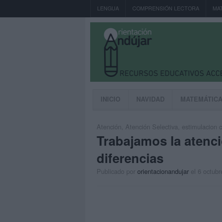
LENGUA
COMPRENSIÓN LECTORA
MA
INICIO
NAVIDAD
MATEMÁTIC
Atención
,
Atención Selectiva
,
estimulacion c
Trabajamos la atenci
diferencias
Publicado por
orientacionandujar
el 6 octubr