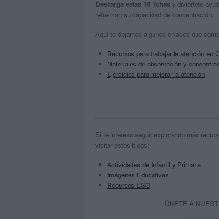
Descarga estas 10 fichas
y diviértete ayud
refuerzan su capacidad de concentración.
Aquí te dejamos algunos enlaces que comp
Recursos para trabajar la atención en 
Materiales de observación y concentra
Ejercicios para mejorar la atención
Si te interesa seguir explorando más recurso
visitar estos blogs:
Actividades de Infantil y Primaria
Imágenes Educativas
Recursos ESO
ÚNETE A NUEST