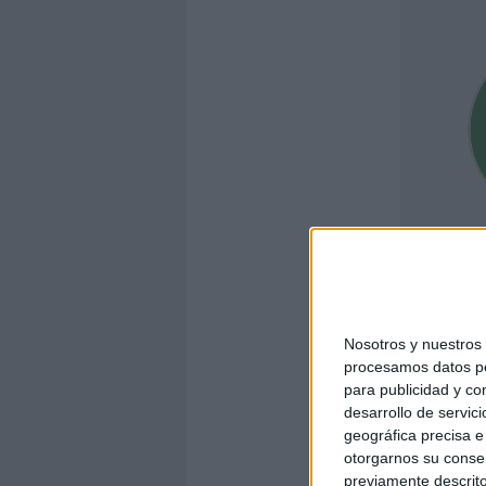
Nosotros y nuestro
E
procesamos datos per
para publicidad y co
desarrollo de servici
geográfica precisa e 
DESCARGA MÁS
otorgarnos su conse
previamente descrito