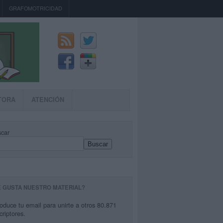
GRAFOMOTRICIDAD
TORA
ATENCIÓN
car
Buscar
E GUSTA NUESTRO MATERIAL?
roduce tu email para unirte a otros 80.871
criptores.