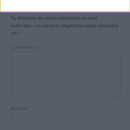
DEJA UNA RESPUESTA
Tu dirección de correo electrónico no será
publicada.
Los campos obligatorios están marcados
con
*
Comentario
*
Nombre
*