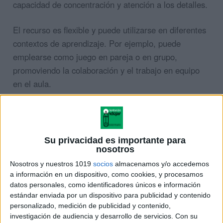
capacidad de concentración y atención a los detalles.
El recurso es flexible y puede utilizarse en diferentes
contextos de aprendizaje. Por ejemplo, puede
emplearse como juego en pareja o en grupo,
promoviendo la colaboración y el trabajo en equipo
en el aula.
ÚNETE A NUESTRO GRUPO EXCLUSIVO DE
WHATSAPP
Su privacidad es importante para
nosotros
Nosotros y nuestros 1019
socios
almacenamos y/o accedemos
a información en un dispositivo, como cookies, y procesamos
datos personales, como identificadores únicos e información
estándar enviada por un dispositivo para publicidad y contenido
personalizado, medición de publicidad y contenido,
investigación de audiencia y desarrollo de servicios.
Con su