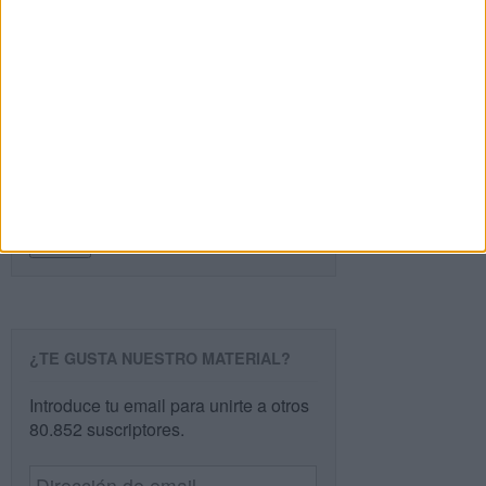
Buscar
Buscar
¿TE GUSTA NUESTRO MATERIAL?
Introduce tu email para unirte a otros
80.852 suscriptores.
Dirección