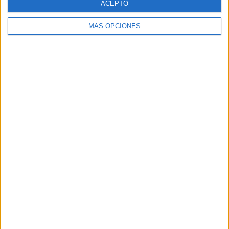
ACEPTO
MÁS OPCIONES
«`
Comparte esto:
Facebook
X
MAS RECURSOS SOBRE ESTE TEMA