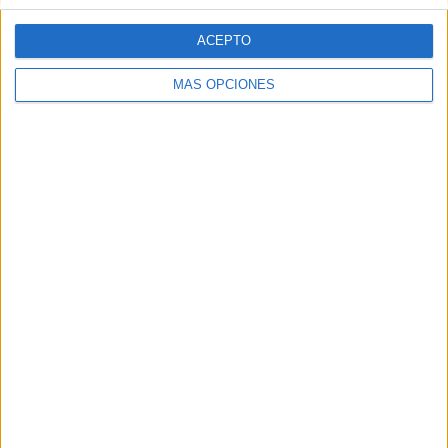
DESCARGAR RECURSO EN PDF
ACEPTO
MÁS OPCIONES
red flags relaciones toxicas
💛
¡Ayúdanos a seguir creando y
compartiendo recursos educativos!
Si visitas Amazon y realizas tus compras a través
de nuestro enlace, nos ayudas a continuar con
nuestro proyecto educativo, sin ningún coste
adicional para ti.
👉 VISITA NUESTRA TIENDA ONLINE EN
AMAZON