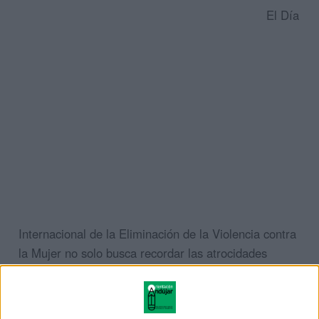
El Día
Internacional de la Eliminación de la Violencia contra
la Mujer no solo busca recordar las atrocidades
pasadas, sino también aumentar la conciencia y
promover acciones concretas. Es un día para
informarse, compartir historias, apoyar a las