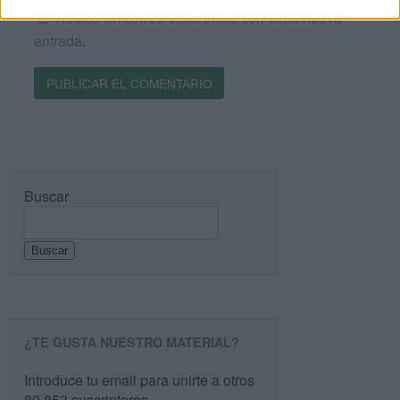
Recibir un correo electrónico con cada nueva
entrada.
Buscar
Buscar
¿TE GUSTA NUESTRO MATERIAL?
Introduce tu email para unirte a otros
80.853 suscriptores.