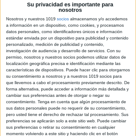
sobrevivientes y abogar por cambios significativos en
Su privacidad es importante para
nosotros
las políticas y la sociedad.
Nosotros y nuestros 1019
socios
almacenamos y/o accedemos
a información en un dispositivo, como cookies, y procesamos
Para trabajar esta compleja temática en las aulas de
datos personales, como identificadores únicos e información
Secundaria, os propongo el siguiente material. Esta
estándar enviada por un dispositivo para publicidad y contenido
dinámica busca sensibilizar a los estudiantes sobre
personalizado, medición de publicidad y contenido,
investigación de audiencia y desarrollo de servicios.
Con su
los signos de alerta o «red flags» relacionados con la
permiso, nosotros y nuestros socios podemos utilizar datos de
violencia de género. A través de ejemplos de
localización geográfica precisa e identificación mediante las
comportamientos que pueden ser indicativos de
características de dispositivos. Puede hacer clic para otorgarnos
relaciones no saludables, los estudiantes aprenderán
su consentimiento a nosotros y a nuestros 1019 socios para
que llevemos a cabo el procesamiento previamente descrito. De
a reconocer las señales tempranas y a comprender la
forma alternativa, puede acceder a información más detallada y
importancia de actuar ante ellas.
cambiar sus preferencias antes de otorgar o negar su
consentimiento.
Tenga en cuenta que algún procesamiento de
ÚNETE A NUESTRO GRUPO EXCLUSIVO DE
sus datos personales puede no requerir de su consentimiento,
pero usted tiene el derecho de rechazar tal procesamiento. Sus
WHATSAPP
preferencias se aplicarán solo a este sitio web. Puede cambiar
sus preferencias o retirar su consentimiento en cualquier
momento volviendo a este sitio y haciendo clic en el botón