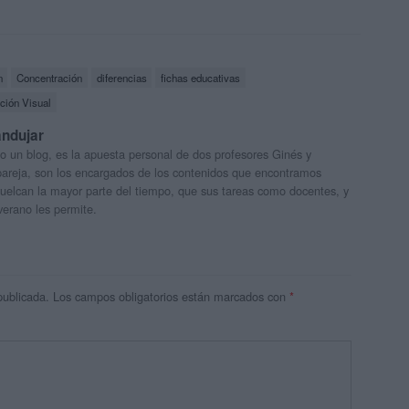
n
Concentración
diferencias
fichas educativas
ción Visual
andujar
o un blog, es la apuesta personal de dos profesores Ginés y
areja, son los encargados de los contenidos que encontramos
 vuelcan la mayor parte del tiempo, que sus tareas como docentes, y
verano les permite.
publicada.
Los campos obligatorios están marcados con
*