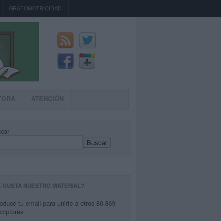
GRAFOMOTRICIDAD
TORA
ATENCIÓN
car
Buscar
E GUSTA NUESTRO MATERIAL?
roduce tu email para unirte a otros 80.869
criptores.