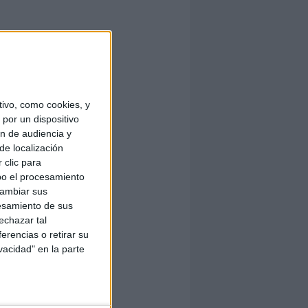
ivo, como cookies, y
por un dispositivo
ón de audiencia y
de localización
 clic para
bo el procesamiento
cambiar sus
esamiento de sus
echazar tal
erencias o retirar su
vacidad" en la parte