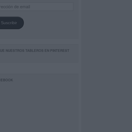
ección
il
Suscribir
GUE NUESTROS TABLEROS EN PINTEREST
CEBOOK