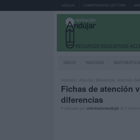
LENGUA
COMPRENSIÓN LECTORA
MA
INICIO
NAVIDAD
MATEMÁTIC
Atención
,
Atención Mantenida
,
Atención Sel
Fichas de atención v
diferencias
Publicado por
orientacionandujar
el 6 dicie