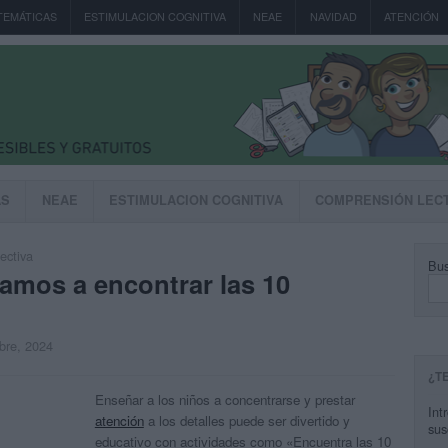
TEMÁTICAS
ESTIMULACION COGNITIVA
NEAE
NAVIDAD
ATENCIÓN
AS
NEAE
ESTIMULACION COGNITIVA
COMPRENSIÓN LEC
ectiva
Bus
amos a encontrar las 10
mbre, 2024
¿T
Enseñar a los niños a concentrarse y prestar
Int
atención
a los detalles puede ser divertido y
sus
educativo con actividades como «Encuentra las 10