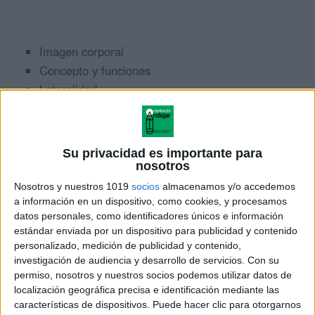
Imagen corporal
Concepto y funciones
Lateralidad
Direccionalidad
Relaciones espaciales
Su privacidad es importante para
Hoy os compartimos estas preciosas láminas para
nosotros
trabajar las partes del cuerpo.
Nosotros y nuestros 1019
socios
almacenamos y/o accedemos
a información en un dispositivo, como cookies, y procesamos
ÚNETE A NUESTRO GRUPO EXCLUSIVO DE
datos personales, como identificadores únicos e información
estándar enviada por un dispositivo para publicidad y contenido
WHATSAPP
personalizado, medición de publicidad y contenido,
investigación de audiencia y desarrollo de servicios.
Con su
permiso, nosotros y nuestros socios podemos utilizar datos de
localización geográfica precisa e identificación mediante las
características de dispositivos. Puede hacer clic para otorgarnos