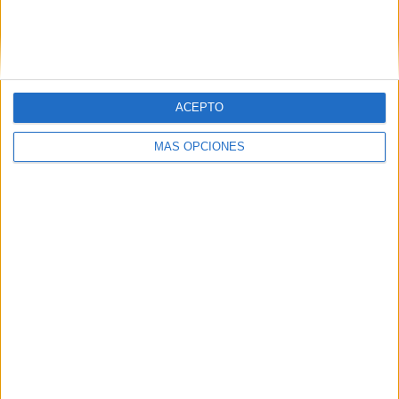
ACEPTO
MÁS OPCIONES
«`
Comparte esto:
Facebook
X