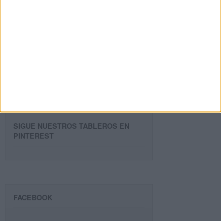
80.858 suscriptores.
Dirección
de
email
Suscribir
SIGUE NUESTROS TABLEROS EN
PINTEREST
FACEBOOK