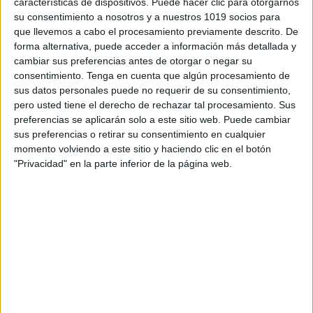
características de dispositivos. Puede hacer clic para otorgarnos
su consentimiento a nosotros y a nuestros 1019 socios para
que llevemos a cabo el procesamiento previamente descrito. De
forma alternativa, puede acceder a información más detallada y
cambiar sus preferencias antes de otorgar o negar su
consentimiento.
Tenga en cuenta que algún procesamiento de
Preciosas láminas geniales para trabajar
sus datos personales puede no requerir de su consentimiento,
de las partes del cuerpo
pero usted tiene el derecho de rechazar tal procesamiento. Sus
Publicado el 8 diciembre, 2024
preferencias se aplicarán solo a este sitio web. Puede cambiar
sus preferencias o retirar su consentimiento en cualquier
El esquema corporal es la imagen corporal o
momento volviendo a este sitio y haciendo clic en el botón
representación que tenemos de nuestro propio cuerpo,
"Privacidad" en la parte inferior de la página web.
sea en estado de reposo o en movimiento. El
desarrollo del esquema corporal es un proceso que
depende de la […]
SEGUIR LEYENDO