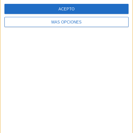
SEGUIR LEYENDO
ACEPTO
MÁS OPCIONES
CUADERNILLO DE ACTIVIDADES –
VERANO – ROPA. 2 – 3 AÑOS
Publicado el 24 agosto, 2020
Llevando a cabo estas actividades estaremos
trabajando aspectos como: prendas de vestir, partes
del cuerpo, colores, esquema corporal, tamaños,