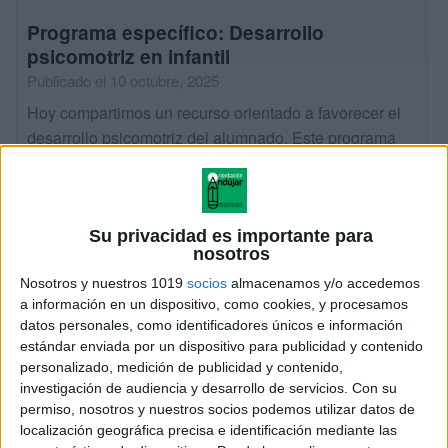
Programa específico: Desarrollo
psicomotriz en infantil
Publicado el 10 octubre, 2025
Hoy compartimos un recurso orientado a favorecer el
desarrollo psicomotriz del alumnado. Este programa
incluye propuestas para trabajar el esquema corporal,
la motricidad fina y gruesa, la coordinación, la
orientación […]
Su privacidad es importante para
nosotros
SEGUIR LEYENDO
Nosotros y nuestros 1019
socios
almacenamos y/o accedemos
a información en un dispositivo, como cookies, y procesamos
datos personales, como identificadores únicos e información
estándar enviada por un dispositivo para publicidad y contenido
personalizado, medición de publicidad y contenido,
investigación de audiencia y desarrollo de servicios.
Con su
permiso, nosotros y nuestros socios podemos utilizar datos de
localización geográfica precisa e identificación mediante las