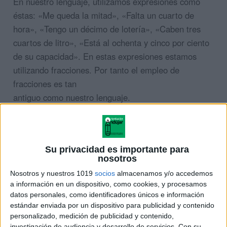
En nuestro lenguaje, utilizamos expresiones como
éstas: «Me queda la mitad», «Falta un cuarto de
hora», «Tengo un décimo de lotería», «Caben tres
cuartos de litro», «Está al ochenta y cinco por ciento
de su capacidad». En estas expresiones estamos
utilizando fracciones. Por tanto el empleo de
fracciones es tan
antiguo como nuestro lenguaje.
Su privacidad es importante para
nosotros
Nosotros y nuestros 1019
socios
almacenamos y/o accedemos
a información en un dispositivo, como cookies, y procesamos
datos personales, como identificadores únicos e información
estándar enviada por un dispositivo para publicidad y contenido
personalizado, medición de publicidad y contenido,
investigación de audiencia y desarrollo de servicios.
Con su