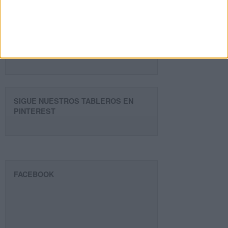
Dirección
de
email
Suscribir
SIGUE NUESTROS TABLEROS EN
PINTEREST
FACEBOOK