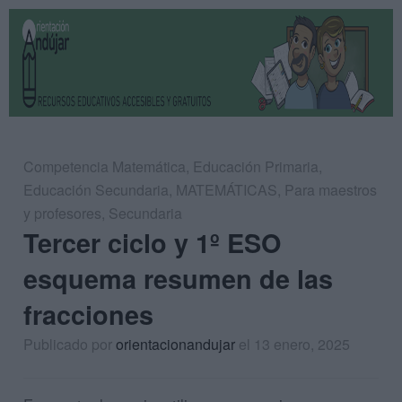
Competencia Matemática
,
Educación Primaria
,
Educación Secundaria
,
MATEMÁTICAS
,
Para maestros
y profesores
,
Secundaria
Tercer ciclo y 1º ESO
esquema resumen de las
fracciones
Publicado por
orientacionandujar
el 13 enero, 2025