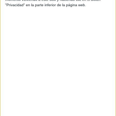
facilita las conversaciones sobre el progreso
"Privacidad" en la parte inferior de la página web.
académico.
Alineación con Objetivos de Aprendizaje:
Las rúbricas se pueden diseñar de manera
que estén alineadas con los objetivos de
aprendizaje y las metas educativas. Esto
garantiza que la evaluación sea coherente
con lo que se espera que los estudiantes
logren.
ÚNETE A NUESTRO GRUPO EXCLUSIVO DE
WHATSAPP