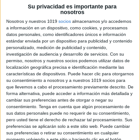
Su privacidad es importante para
nosotros
Nosotros y nuestros 1019
socios
almacenamos y/o accedemos
a información en un dispositivo, como cookies, y procesamos
Feedback Constructivo:
Las rúbricas
datos personales, como identificadores únicos e información
sencillas permiten proporcionar feedback
estándar enviada por un dispositivo para publicidad y contenido
específico y detallado sobre el desempeño de
personalizado, medición de publicidad y contenido,
investigación de audiencia y desarrollo de servicios.
Con su
los estudiantes. Esto les ayuda a comprender
permiso, nosotros y nuestros socios podemos utilizar datos de
sus fortalezas y áreas de mejora, lo que a su
localización geográfica precisa e identificación mediante las
vez fomenta el aprendizaje y la
características de dispositivos. Puede hacer clic para otorgarnos
su consentimiento a nosotros y a nuestros 1019 socios para
autorregulación.
que llevemos a cabo el procesamiento previamente descrito. De
forma alternativa, puede acceder a información más detallada y
Facilita la Comunicación:
Las rúbricas
cambiar sus preferencias antes de otorgar o negar su
sencillas también son útiles para la
consentimiento.
Tenga en cuenta que algún procesamiento de
sus datos personales puede no requerir de su consentimiento,
comunicación entre profesores, estudiantes y
pero usted tiene el derecho de rechazar tal procesamiento. Sus
padres. Todos tienen una comprensión clara
preferencias se aplicarán solo a este sitio web. Puede cambiar
de los estándares de evaluación, lo que
sus preferencias o retirar su consentimiento en cualquier
momento volviendo a este sitio y haciendo clic en el botón