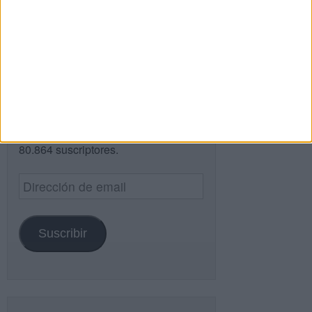
Buscar
¿TE GUSTA NUESTRO MATERIAL?
Introduce tu email para unirte a otros
80.864 suscriptores.
Dirección
de
email
Suscribir