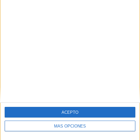
MAS RECURSOS SOBRE ESTE TEMA
Conjunto de
rúbricas para el
segundo ciclo
de primaria
Conjunto de
rúbricas para el
primer ciclo de
primaria
5 Rubricas
SENCILLAS
para evaluar la
ACEPTO
libreta, la
actitud,
MÁS OPCIONES
exposión oral,
etc