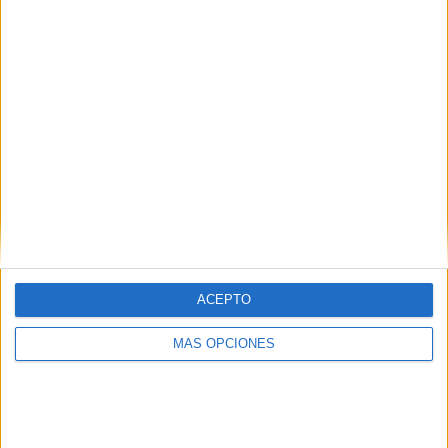
«`
Comparte esto:
Facebook
X
MAS RECURSOS SOBRE ESTE TEMA
Lecturas
comprensivas
de otoño con
pistas
Lecturas
ACEPTO
comprensivas
con pistas de
MÁS OPCIONES
colores sobre el
flamenco
Lecturas
comprensivas