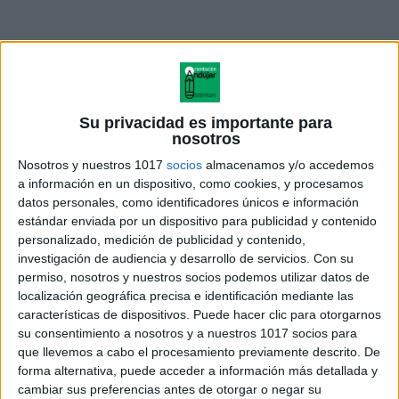
Su privacidad es importante para
nosotros
Nosotros y nuestros 1017
socios
almacenamos y/o accedemos
a información en un dispositivo, como cookies, y procesamos
datos personales, como identificadores únicos e información
estándar enviada por un dispositivo para publicidad y contenido
personalizado, medición de publicidad y contenido,
Encuentra más actividades de comprensión lectora
investigación de audiencia y desarrollo de servicios.
Con su
en
Orientación Andújar
, una web con múltiples
permiso, nosotros y nuestros socios podemos utilizar datos de
localización geográfica precisa e identificación mediante las
recursos educativos.
características de dispositivos. Puede hacer clic para otorgarnos
su consentimiento a nosotros y a nuestros 1017 socios para
ÚNETE A NUESTRO GRUPO EXCLUSIVO DE
que llevemos a cabo el procesamiento previamente descrito. De
WHATSAPP
forma alternativa, puede acceder a información más detallada y
cambiar sus preferencias antes de otorgar o negar su