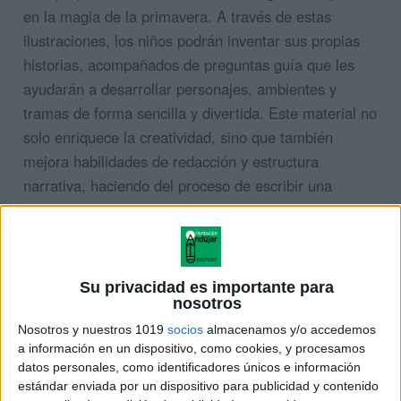
en la magia de la primavera. A través de estas
ilustraciones, los niños podrán inventar sus propias
historias, acompañados de preguntas guía que les
ayudarán a desarrollar personajes, ambientes y
tramas de forma sencilla y divertida. Este material no
solo enriquece la creatividad, sino que también
mejora habilidades de redacción y estructura
narrativa, haciendo del proceso de escribir una
experiencia amena y significativa.
Su privacidad es importante para
nosotros
Nosotros y nuestros 1019
socios
almacenamos y/o accedemos
a información en un dispositivo, como cookies, y procesamos
datos personales, como identificadores únicos e información
estándar enviada por un dispositivo para publicidad y contenido