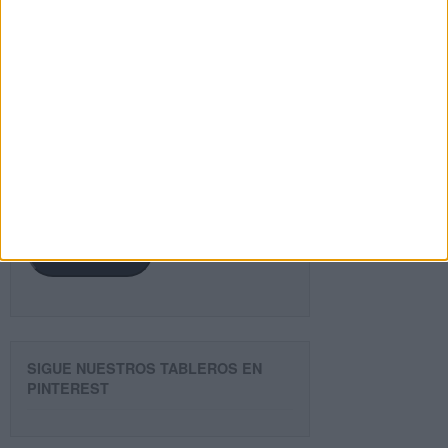
¿TE GUSTA NUESTRO MATERIAL?
Introduce tu email para unirte a otros
80.861 suscriptores.
Dirección
de
email
Suscribir
SIGUE NUESTROS TABLEROS EN
PINTEREST