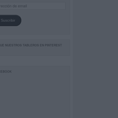
ección
il
Suscribir
GUE NUESTROS TABLEROS EN PINTEREST
CEBOOK