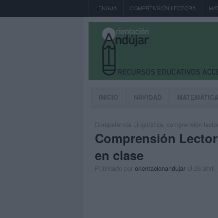
LENGUA
COMPRENSIÓN LECTORA
MA
INICIO
NAVIDAD
MATEMÁTIC
Competencia Lingüística
,
comprensión lecto
Comprensión Lectora 
en clase
Publicado por
orientacionandujar
el 26 abril