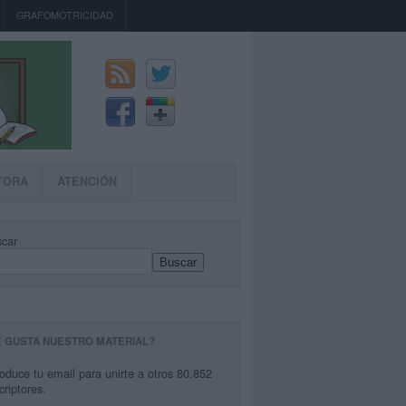
GRAFOMOTRICIDAD
TORA
ATENCIÓN
car
Buscar
E GUSTA NUESTRO MATERIAL?
roduce tu email para unirte a otros 80.852
criptores.