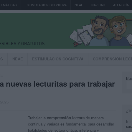
TEMÁTICAS
ESTIMULACION COGNITIVA
NEAE
NAVIDAD
ATENCIÓN
AS
NEAE
ESTIMULACION COGNITIVA
COMPRENSIÓN LEC
ra
Bus
nuevas lecturitas para trabajar
, 2025
¿T
Trabajar la
comprensión lectora
de manera
Int
continua y variada es fundamental para desarrollar
sus
habilidades de lectura crítica, inferencia y