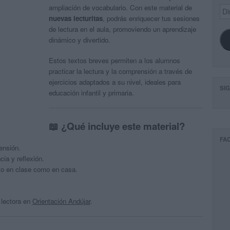
ampliación de vocabulario. Con este material de
Dir
de
nuevas lecturitas
, podrás enriquecer tus sesiones
ema
de lectura en el aula, promoviendo un aprendizaje
dinámico y divertido.
Estos textos breves permiten a los alumnos
practicar la lectura y la comprensión a través de
ejercicios adaptados a su nivel, ideales para
SI
educación infantil y primaria.
📖 ¿Qué incluye este material?
FA
ensión.
cia y reflexión.
anto en clase como en casa.
 lectora en
Orientación Andújar
.