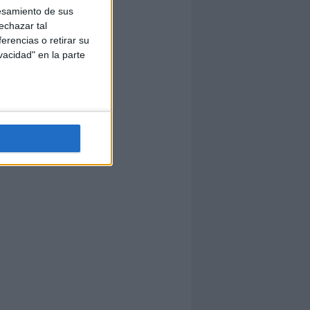
esamiento de sus
echazar tal
erencias o retirar su
vacidad" en la parte