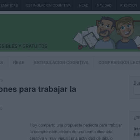
TEMÁTICAS
ESTIMULACION COGNITIVA
NEAE
NAVIDAD
ATENCIÓN
AS
NEAE
ESTIMULACION COGNITIVA
COMPRENSIÓN LEC
ra
Bus
ones para trabajar la
25
¿T
Hoy comparto una propuesta perfecta para trabajar
Int
la comprensión lectora de una forma divertida,
sus
creativa y muy visual: una actividad de dibujo