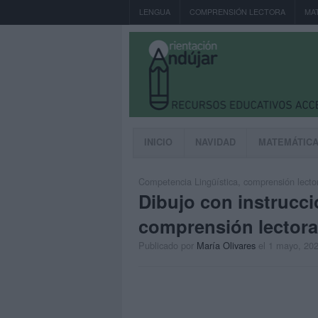
LENGUA
COMPRENSIÓN LECTORA
MA
INICIO
NAVIDAD
MATEMÁTIC
Competencia Lingüística
,
comprensión lecto
Dibujo con instrucci
comprensión lectora
Publicado por
María Olivares
el 1 mayo, 20