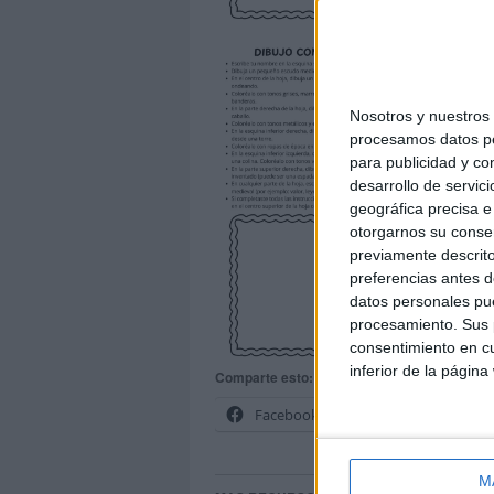
Nosotros y nuestro
procesamos datos per
para publicidad y co
desarrollo de servici
geográfica precisa e 
otorgarnos su conse
previamente descrito
preferencias antes d
datos personales pue
procesamiento. Sus p
consentimiento en cu
inferior de la página
Comparte esto:
Facebook
X
M