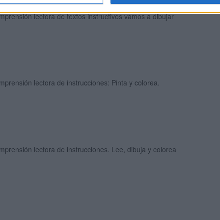
prensión lectora de textos instructivos vamos a dibujar
prensión lectora de instrucciones: Pinta y colorea.
prensión lectora de instrucciones. Lee, dibuja y colorea