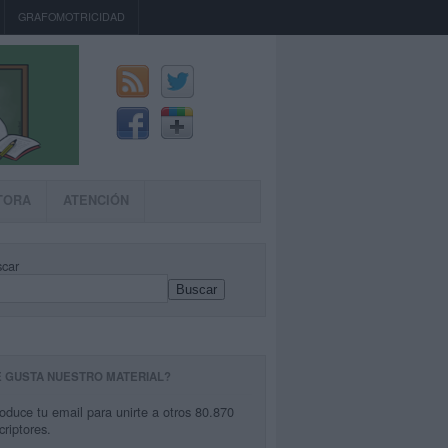
GRAFOMOTRICIDAD
TORA
ATENCIÓN
car
Buscar
E GUSTA NUESTRO MATERIAL?
roduce tu email para unirte a otros 80.870
criptores.