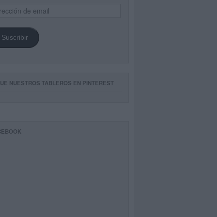
ección
il
Suscribir
GUE NUESTROS TABLEROS EN PINTEREST
CEBOOK