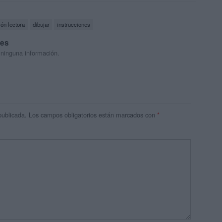
ón lectora
dibujar
instrucciones
res
 ninguna información.
publicada.
Los campos obligatorios están marcados con
*