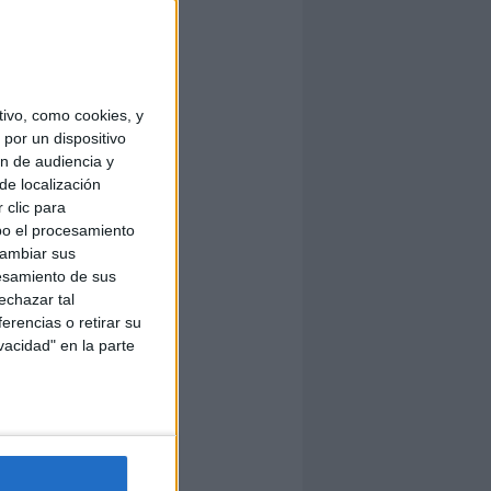
ivo, como cookies, y
por un dispositivo
ón de audiencia y
de localización
 clic para
bo el procesamiento
cambiar sus
esamiento de sus
echazar tal
erencias o retirar su
vacidad" en la parte