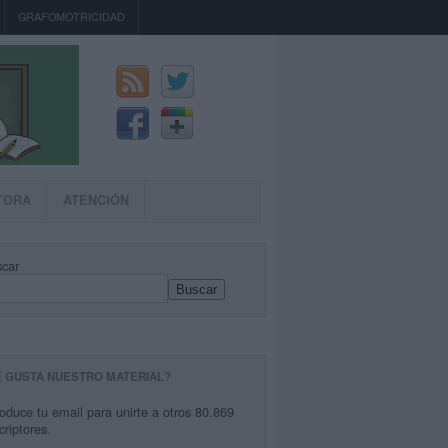
GRAFOMOTRICIDAD
TORA
ATENCIÓN
car
Buscar
E GUSTA NUESTRO MATERIAL?
roduce tu email para unirte a otros 80.869
criptores.