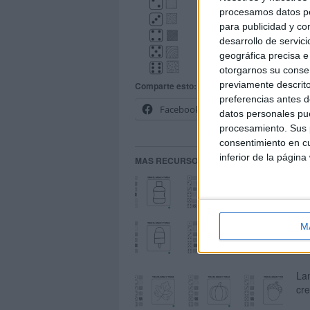
procesamos datos per
para publicidad y co
desarrollo de servici
geográfica precisa e 
otorgarnos su conse
previamente descrito
Comparte esto:
preferencias antes d
Facebook
X
datos personales pue
procesamiento. Sus p
consentimiento en cu
inferior de la página
MAS RECURSOS SOBRE ESTE TEMA
Tir
M
La
cre