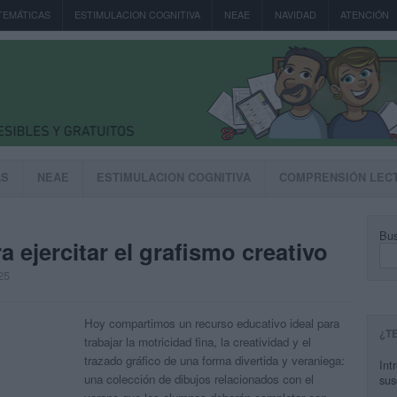
TEMÁTICAS
ESTIMULACION COGNITIVA
NEAE
NAVIDAD
ATENCIÓN
AS
NEAE
ESTIMULACION COGNITIVA
COMPRENSIÓN LEC
Bus
 ejercitar el grafismo creativo
25
Hoy compartimos un recurso educativo ideal para
¿T
trabajar la motricidad fina, la creatividad y el
trazado gráfico de una forma divertida y veraniega:
Int
una colección de dibujos relacionados con el
sus