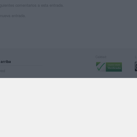
siguientes comentarios a esta entrada.
 nueva entrada.
Calidad:
L
 arriba
rved