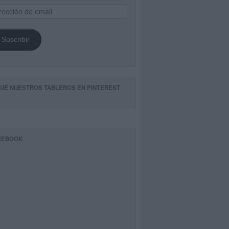
ección
il
Suscribir
GUE NUESTROS TABLEROS EN PINTEREST
CEBOOK