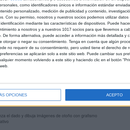
sonales, como identificadores únicos e información estándar enviada 
ntenido personalizado, medición de publicidad y contenido, investigaci
os.
Con su permiso, nosotros y nuestros socios podemos utilizar datos 
identificación mediante las características de dispositivos. Puede hacer
ntimiento a nosotros y a nuestros 1017 socios para que llevemos a ca
. De forma alternativa, puede acceder a información más detallada y 
e otorgar o negar su consentimiento.
Tenga en cuenta que algún proc
de no requerir de su consentimiento, pero usted tiene el derecho de r
referencias se aplicarán solo a este sitio web. Puede cambiar sus pref
alquier momento volviendo a este sitio y haciendo clic en el botón "Pri
 web.
a el dado grafismo creativo especial verano
ÁS OPCIONES
ACEPTO
nza el dado y dibuja imágenes de otoño con grafismo
ativo