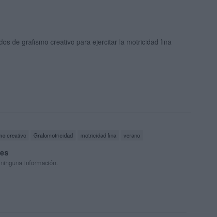
os de grafismo creativo para ejercitar la motricidad fina
mo creativo
Grafomotricidad
motricidad fina
verano
res
 ninguna información.