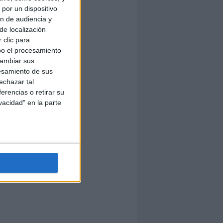
por un dispositivo
ón de audiencia y
de localización
 clic para
bo el procesamiento
cambiar sus
esamiento de sus
echazar tal
erencias o retirar su
vacidad" en la parte