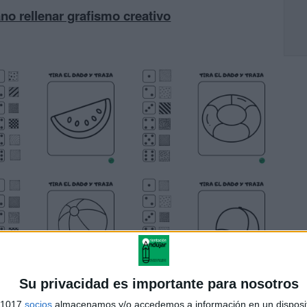
no rellenar grafismo creativo
Su privacidad es importante para nosotros
s 1017
socios
almacenamos y/o accedemos a información en un disposit