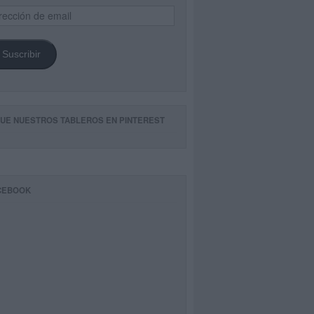
ección
il
Suscribir
GUE NUESTROS TABLEROS EN PINTEREST
CEBOOK