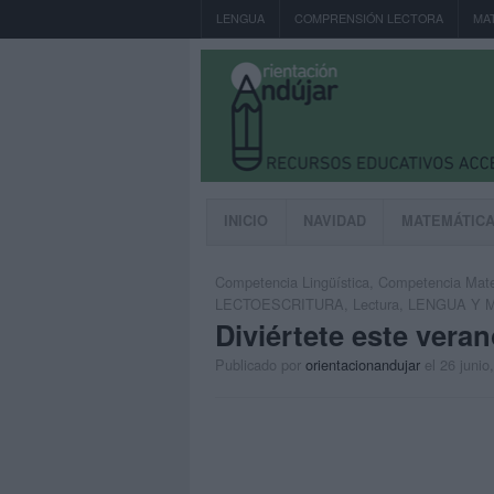
LENGUA
COMPRENSIÓN LECTORA
MA
INICIO
NAVIDAD
MATEMÁTIC
Competencia Lingüística
,
Competencia Mat
LECTOESCRITURA
,
Lectura
,
LENGUA Y 
Diviértete este vera
Publicado por
orientacionandujar
el 26 junio