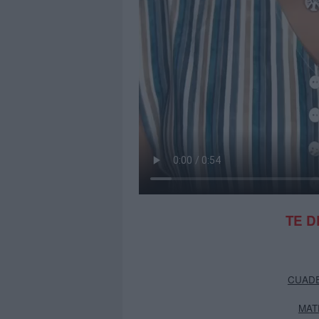
TE 
CUADE
MAT