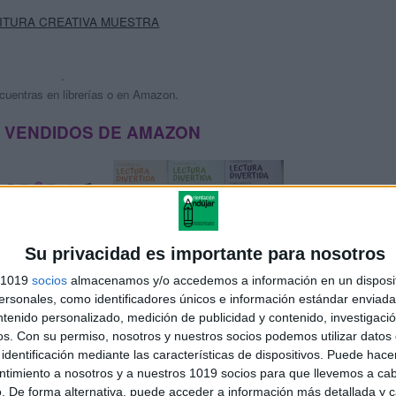
ITURA CREATIVA MUESTRA
.
cuentras en librerías o en Amazon.
 VENDIDOS DE AMAZON
Su privacidad es importante para nosotros
s 1019
socios
almacenamos y/o accedemos a información en un disposit
sonales, como identificadores únicos e información estándar enviada 
ntenido personalizado, medición de publicidad y contenido, investigaci
os.
Con su permiso, nosotros y nuestros socios podemos utilizar datos 
identificación mediante las características de dispositivos. Puede hacer
ntimiento a nosotros y a nuestros 1019 socios para que llevemos a ca
. De forma alternativa, puede acceder a información más detallada y 