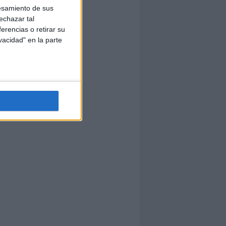
esamiento de sus
echazar tal
erencias o retirar su
vacidad" en la parte