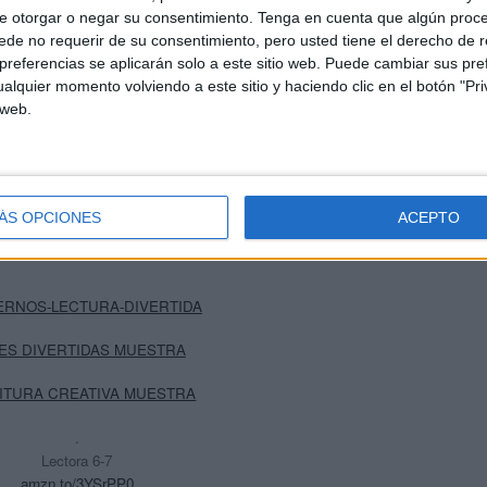
e otorgar o negar su consentimiento.
Tenga en cuenta que algún proc
de no requerir de su consentimiento, pero usted tiene el derecho de r
referencias se aplicarán solo a este sitio web. Puede cambiar sus pref
alquier momento volviendo a este sitio y haciendo clic en el botón "Pri
 web.
ÁS OPCIONES
ACEPTO
RNOS-LECTURA-DIVERTIDA
ES DIVERTIDAS MUESTRA
ITURA CREATIVA MUESTRA
.
Lectora 6-7
amzn.to/3YSrPP0