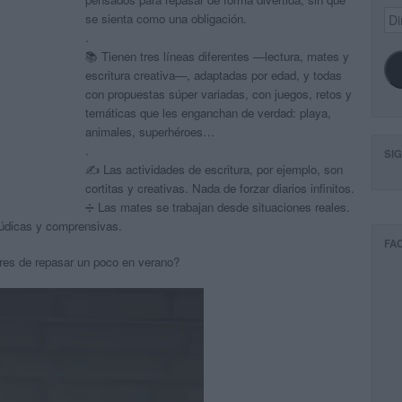
Dir
se sienta como una obligación.
de
.
ema
📚 Tienen tres líneas diferentes —lectura, mates y
escritura creativa—, adaptadas por edad, y todas
con propuestas súper variadas, con juegos, retos y
temáticas que les enganchan de verdad: playa,
animales, superhéroes…
.
SI
✍️ Las actividades de escritura, por ejemplo, son
cortitas y creativas. Nada de forzar diarios infinitos.
➗ Las mates se trabajan desde situaciones reales.
 lúdicas y comprensivas.
FA
res de repasar un poco en verano?