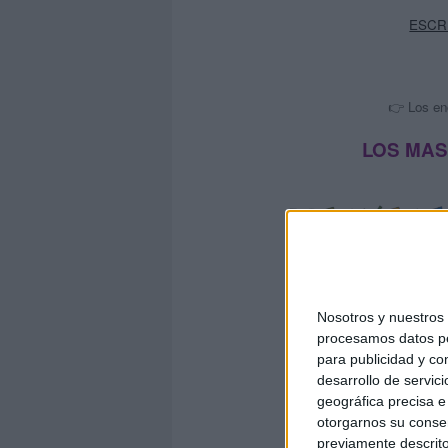
ESCR
👉 Los en
LOS MAS
Nosotros y nuestro
procesamos datos per
para publicidad y co
desarrollo de servici
geográfica precisa e 
otorgarnos su conse
previamente descrito