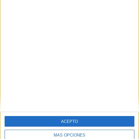
Nombre
*
Correo electrónico
*
Web
ACEPTO
MÁS OPCIONES