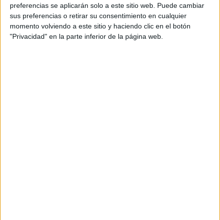
personal de dos profesores Ginés y Maribel, que
preferencias se aplicarán solo a este sitio web. Puede cambiar
además de ser pareja, son los encargados de los
sus preferencias o retirar su consentimiento en cualquier
momento volviendo a este sitio y haciendo clic en el botón
contenidos que encontramos dentro del blog y en el
"Privacidad" en la parte inferior de la página web.
cual, vuelcan la mayor parte del tiempo, que sus tareas
como docentes, y voluntarios en sus meses de verano
les permite.
DEJA UNA RESPUESTA
Tu dirección de correo electrónico no será
publicada.
Los campos obligatorios están marcados
con
*
Comentario
*