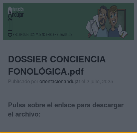
DOSSIER CONCIENCIA
FONOLÓGICA.pdf
Publicado por
orientacionandujar
el 2 julio, 2025
Pulsa sobre el enlace para descargar
el archivo: