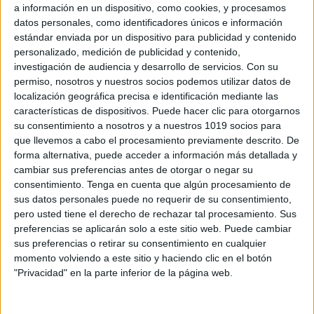
a información en un dispositivo, como cookies, y procesamos
vínculos sin prisas ni pantallas.
datos personales, como identificadores únicos e información
estándar enviada por un dispositivo para publicidad y contenido
🎯
4. Alternativa a las pantallas
personalizado, medición de publicidad y contenido,
investigación de audiencia y desarrollo de servicios.
Con su
Los juegos de mesa ayudan a desconectar de
permiso, nosotros y nuestros socios podemos utilizar datos de
localización geográfica precisa e identificación mediante las
móviles y tablets, promoviendo el juego activo, la
características de dispositivos. Puede hacer clic para otorgarnos
conversación y el uso de la imaginación.
su consentimiento a nosotros y a nuestros 1019 socios para
que llevemos a cabo el procesamiento previamente descrito. De
📦
5. Ocupan poco y se pueden llevar
forma alternativa, puede acceder a información más detallada y
cambiar sus preferencias antes de otorgar o negar su
a todas partes
consentimiento.
Tenga en cuenta que algún procesamiento de
sus datos personales puede no requerir de su consentimiento,
Perfectos para llevar de vacaciones, al campo, a la
pero usted tiene el derecho de rechazar tal procesamiento. Sus
preferencias se aplicarán solo a este sitio web. Puede cambiar
playa o a casa de los abuelos. No ocupan mucho
sus preferencias o retirar su consentimiento en cualquier
espacio y garantizan horas de juego.
momento volviendo a este sitio y haciendo clic en el botón
"Privacidad" en la parte inferior de la página web.
🎲
6. Ideales para todos los gustos y
edades