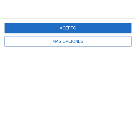
MAS RECURSOS SOBRE ESTE TEMA
Actividad tdah:
ACEPTO
Atención y
percepción
MÁS OPCIONES
visual con
colores y
formas.
Fichas de
atención:
Completa las
series y colorea
según las
instrucciones.
Fichas de
Atención:
Discriminación y
agudeza visual.
Colorea según