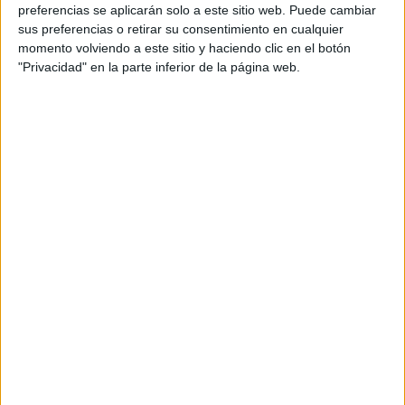
preferencias se aplicarán solo a este sitio web. Puede cambiar
sus preferencias o retirar su consentimiento en cualquier
ÚNETE A NUESTRO GRUPO EXCLUSIVO DE
momento volviendo a este sitio y haciendo clic en el botón
WHATSAPP
"Privacidad" en la parte inferior de la página web.
ENLACE AL GRUPO