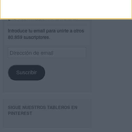
¿TE GUSTA NUESTRO MATERIAL?
Introduce tu email para unirte a otros
80.859 suscriptores.
Dirección
de
email
Suscribir
SIGUE NUESTROS TABLEROS EN
PINTEREST