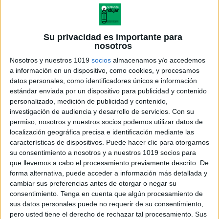
Su privacidad es importante para
nosotros
Nosotros y nuestros 1019
socios
almacenamos y/o accedemos
a información en un dispositivo, como cookies, y procesamos
datos personales, como identificadores únicos e información
estándar enviada por un dispositivo para publicidad y contenido
personalizado, medición de publicidad y contenido,
Utilizar este tipo de ejercicios de forma regular
investigación de audiencia y desarrollo de servicios.
Con su
contribuye a mantener la mente activa, mejorar la
permiso, nosotros y nuestros socios podemos utilizar datos de
localización geográfica precisa e identificación mediante las
agilidad mental y prevenir el deterioro cognitivo. Por
características de dispositivos. Puede hacer clic para otorgarnos
ello, es un excelente material para incluir en talleres
su consentimiento a nosotros y a nuestros 1019 socios para
de estimulación cognitiva, terapias ocupacionales o
que llevemos a cabo el procesamiento previamente descrito. De
actividades de envejecimiento activo, tanto en el
forma alternativa, puede acceder a información más detallada y
cambiar sus preferencias antes de otorgar o negar su
hogar como en centros especializados. Además, su
consentimiento.
Tenga en cuenta que algún procesamiento de
diseño colorido y amigable lo hace accesible y
sus datos personales puede no requerir de su consentimiento,
motivador para todas las edades.
pero usted tiene el derecho de rechazar tal procesamiento. Sus