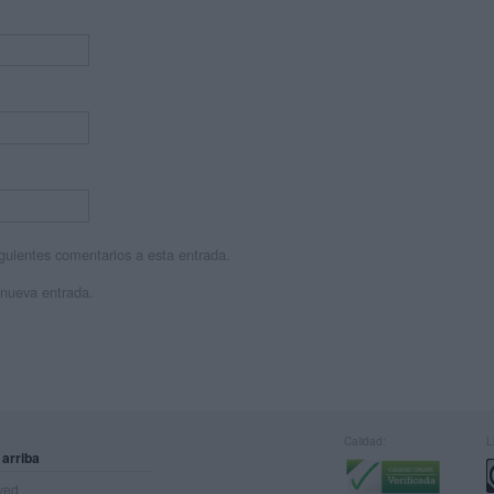
siguientes comentarios a esta entrada.
 nueva entrada.
Calidad:
L
 arriba
rved