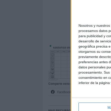
Nosotros y nuestro
procesamos datos per
Regis
para publicidad y co
desarrollo de servici
geográfica precisa e 
otorgarnos su conse
previamente descrito
preferencias antes d
datos personales pue
procesamiento. Sus p
consentimiento en cu
inferior de la página
Comparte esto:
Facebook
X
M
MAS RECURSOS SOBRE ESTE TEMA