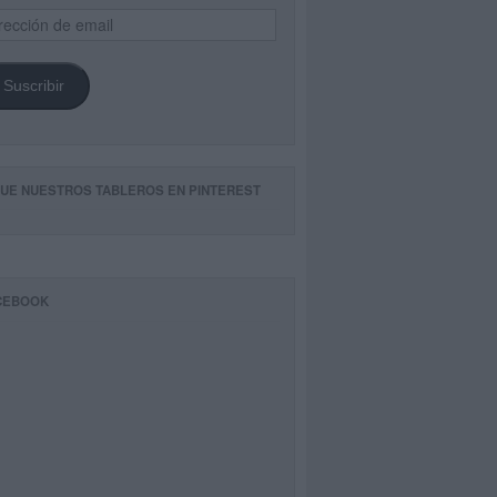
ección
il
Suscribir
GUE NUESTROS TABLEROS EN PINTEREST
CEBOOK