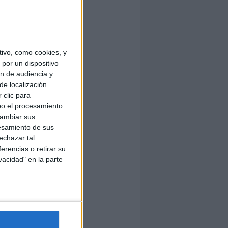
ivo, como cookies, y
por un dispositivo
ón de audiencia y
de localización
 clic para
bo el procesamiento
cambiar sus
esamiento de sus
echazar tal
erencias o retirar su
vacidad" en la parte