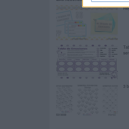
Re
Tab
sen
3 b