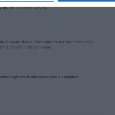
gistro semanal de emociones
la semanal editable Power para trabajar las emociones y
timientos con nuestros hijos/as
onitos registros de emociones para tus alumnos