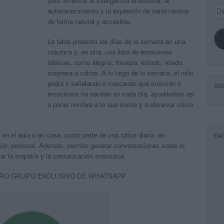
para fomentar la inteligencia emocional, el
Dir
autoconocimiento y la expresión de sentimientos
de
de forma natural y accesible.
ema
La tabla presenta los días de la semana en una
columna y, en otra, una lista de emociones
básicas, como alegría, tristeza, enfado, miedo,
sorpresa o calma. A lo largo de la semana, el niño
podrá ir señalando o marcando qué emoción o
SI
emociones ha sentido en cada día, ayudándole así
a poner nombre a lo que siente y a observar cómo
 en el aula o en casa, como parte de una rutina diaria, en
FA
ón personal. Además, permite generar conversaciones sobre lo
zar la empatía y la comunicación emocional.
RO GRUPO EXCLUSIVO DE WHATSAPP