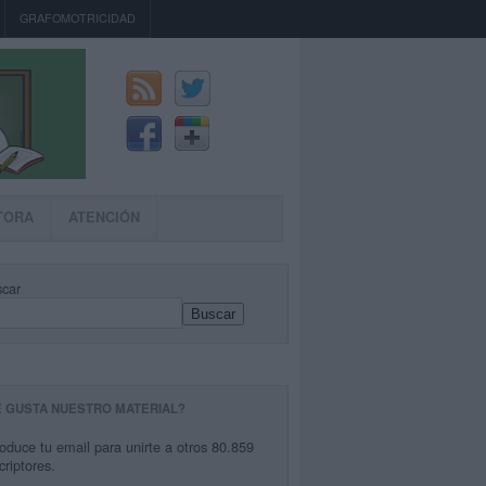
GRAFOMOTRICIDAD
TORA
ATENCIÓN
car
Buscar
E GUSTA NUESTRO MATERIAL?
roduce tu email para unirte a otros 80.859
criptores.