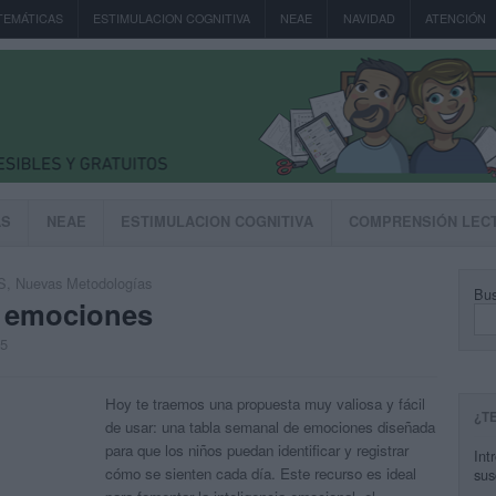
TEMÁTICAS
ESTIMULACION COGNITIVA
NEAE
NAVIDAD
ATENCIÓN
AS
NEAE
ESTIMULACION COGNITIVA
COMPRENSIÓN LEC
S
,
Nuevas Metodologías
Bus
e emociones
25
Hoy te traemos una propuesta muy valiosa y fácil
¿T
de usar: una tabla semanal de emociones diseñada
para que los niños puedan identificar y registrar
Int
cómo se sienten cada día. Este recurso es ideal
sus