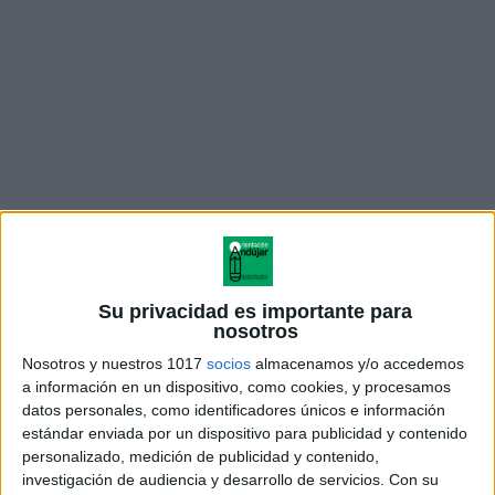
Rodear, unir, recortar y pegar
: Tareas que
mejoran la motricidad fina y la atención
Su privacidad es importante para
visual.
nosotros
Nosotros y nuestros 1017
socios
almacenamos y/o accedemos
Observación de diferencias
: Actividades
a información en un dispositivo, como cookies, y procesamos
tipo “encuentra los cambios” entre imágenes.
datos personales, como identificadores únicos e información
estándar enviada por un dispositivo para publicidad y contenido
personalizado, medición de publicidad y contenido,
Ejercicios de conteo y comparación
:
investigación de audiencia y desarrollo de servicios.
Con su
Conteo de insectos, identificación de