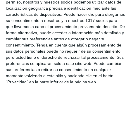
permiso, nosotros y nuestros socios podemos utilizar datos de
elementos que no se repiten, etc.
localización geográfica precisa e identificación mediante las
características de dispositivos. Puede hacer clic para otorgarnos
su consentimiento a nosotros y a nuestros 1017 socios para
Mitades y simetría
: Unir las dos partes de
que llevemos a cabo el procesamiento previamente descrito. De
dibujos, completar figuras y detectar partes
forma alternativa, puede acceder a información más detallada y
que faltan.
cambiar sus preferencias antes de otorgar o negar su
consentimiento.
Tenga en cuenta que algún procesamiento de
sus datos personales puede no requerir de su consentimiento,
Sopa visual y orientación espacial
:
pero usted tiene el derecho de rechazar tal procesamiento. Sus
Identificar objetos por posición o forma.
preferencias se aplicarán solo a este sitio web. Puede cambiar
sus preferencias o retirar su consentimiento en cualquier
momento volviendo a este sitio y haciendo clic en el botón
"Privacidad" en la parte inferior de la página web.
Cómo utilizar este material
Este cuaderno puede usarse como refuerzo en
sesiones de trabajo individual, en rincones de
atención, en aulas específicas de apoyo o como
material complementario en tutoría. Resulta ideal
para trabajar habilidades cognitivas de forma lúdica y