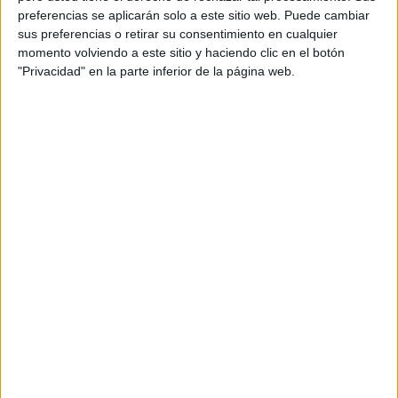
Cómo utilizar este material
preferencias se aplicarán solo a este sitio web. Puede cambiar
sus preferencias o retirar su consentimiento en cualquier
momento volviendo a este sitio y haciendo clic en el botón
Entrega las tarjetas a los alumnos y plantea las
"Privacidad" en la parte inferior de la página web.
preguntas que aparecen en cada una. Los niños
deberán elegir la respuesta correcta observando las
imágenes. También se pueden usar como juego por
turnos o en estaciones de aprendizaje para reforzar
la comprensión.
ÚNETE A NUESTRO GRUPO EXCLUSIVO DE
WHATSAPP