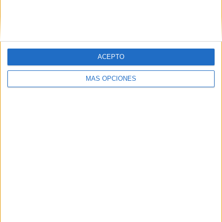
descripciones
quién es quién +
tarjeta de
preguntas
Tarjetas para
ACEPTO
formar
oraciones a
MÁS OPCIONES
partir de
preguntas
Etiquetas:
actividad manipulativa
AULA
comprensión lectora
comprensión oral
educación infantil
expresión oral
juegos de lenguaje
partículas interrogativas