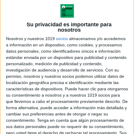
Su privacidad es importante para
nosotros
Nosotros y nuestros 1019
socios
almacenamos y/o accedemos
Ejemplos para
qué, quién, dónde y cuándo
.
a información en un dispositivo, como cookies, y procesamos
datos personales, como identificadores únicos e información
estándar enviada por un dispositivo para publicidad y contenido
Vocabulario variado relacionado con objetos,
personalizado, medición de publicidad y contenido,
animales, profesiones, lugares y situaciones.
investigación de audiencia y desarrollo de servicios.
Con su
permiso, nosotros y nuestros socios podemos utilizar datos de
localización geográfica precisa e identificación mediante las
Actividad manipulativa perfecta para
características de dispositivos. Puede hacer clic para otorgarnos
Educación Infantil y Primer Ciclo de
su consentimiento a nosotros y a nuestros 1019 socios para
Primaria
.
que llevemos a cabo el procesamiento previamente descrito. De
forma alternativa, puede acceder a información más detallada y
cambiar sus preferencias antes de otorgar o negar su
Formato imprimible, listo para recortar y
consentimiento.
Tenga en cuenta que algún procesamiento de
plastificar.
sus datos personales puede no requerir de su consentimiento,
pero usted tiene el derecho de rechazar tal procesamiento. Sus