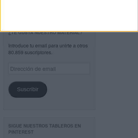
Buscar
¿TE GUSTA NUESTRO MATERIAL?
Introduce tu email para unirte a otros
80.859 suscriptores.
Dirección
de
email
Suscribir
SIGUE NUESTROS TABLEROS EN
PINTEREST