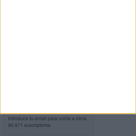
entrada.
Buscar
Buscar
¿TE GUSTA NUESTRO MATERIAL?
Introduce tu email para unirte a otros
80.871 suscriptores.