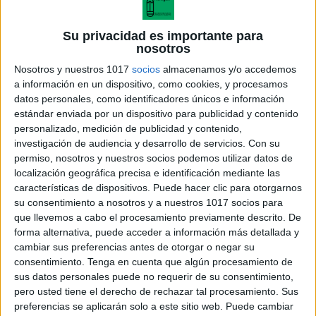
Su privacidad es importante para
nosotros
Nosotros y nuestros 1017
socios
almacenamos y/o accedemos
a información en un dispositivo, como cookies, y procesamos
datos personales, como identificadores únicos e información
estándar enviada por un dispositivo para publicidad y contenido
personalizado, medición de publicidad y contenido,
investigación de audiencia y desarrollo de servicios.
Con su
¿Por qué usar estas dinámicas?
permiso, nosotros y nuestros socios podemos utilizar datos de
localización geográfica precisa e identificación mediante las
características de dispositivos. Puede hacer clic para otorgarnos
Estas actividades son una herramienta excelente
su consentimiento a nosotros y a nuestros 1017 socios para
para:
que llevemos a cabo el procesamiento previamente descrito. De
forma alternativa, puede acceder a información más detallada y
cambiar sus preferencias antes de otorgar o negar su
Incrementar la participación del alumnado.
consentimiento.
Tenga en cuenta que algún procesamiento de
sus datos personales puede no requerir de su consentimiento,
Mejorar las habilidades comunicativas.
pero usted tiene el derecho de rechazar tal procesamiento. Sus
preferencias se aplicarán solo a este sitio web. Puede cambiar