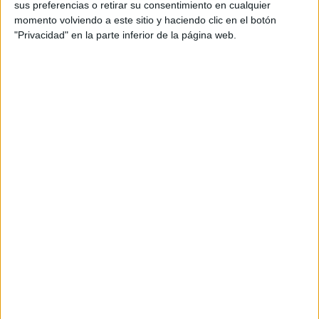
Fomentar la creatividad y la motivación en
sus preferencias o retirar su consentimiento en cualquier
momento volviendo a este sitio y haciendo clic en el botón
el aula.
"Privacidad" en la parte inferior de la página web.
Adaptar los contenidos de Lengua de forma
práctica y dinámica.
En
Orientación Andújar
seguimos
compartiendo
descargables gratuitos y propuestas
educativas
que facilitan la labor docente y
enriquecen el proceso de enseñanza-aprendizaje.