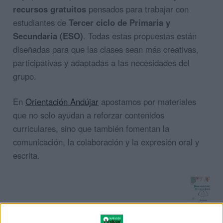
recursos gratuitos
pensados para trabajar con
estudiantes de
Tercer ciclo de Primaria y
Secundaria (ESO)
. Todas estas propuestas están
diseñadas para que las clases sean más creativas,
participativas y adaptadas a las necesidades del
grupo.
En
Orientación Andújar
apostamos por materiales
que no solo ayudan a reforzar contenidos
curriculares, sino que también fomentan la
comunicación, la colaboración y la expresión oral y
escrita.