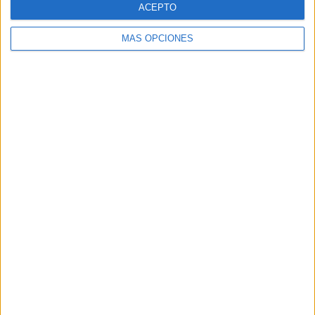
ACEPTO
ESO
MÁS OPCIONES
RETOS
SEMANALES
para trabajar la
escritura
creativa tercer
ciclo y
secundaria
Etiquetas:
actividades
días
lengua
literatura
primeris
Primeros
Acerca de orientacionandujar
Orientación Andújar no es solo un blog, es la apuesta
personal de dos profesores Ginés y Maribel, que