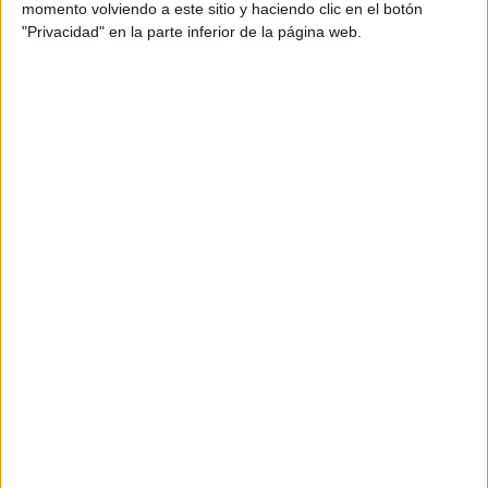
invitamos a visitar nuestra sección de recursos de
momento volviendo a este sitio y haciendo clic en el botón
vuelta al cole en
Orientación Andújar
, donde
"Privacidad" en la parte inferior de la página web.
compartimos material exclusivo para docentes,
estudiantes y familias, pensado para hacer del
regreso a clase una experiencia única.