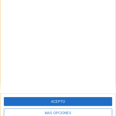
editables TOY
STORY 5
BONITO
HORARIO DE
CLASES PARA
DAR A TUS
ALUMNOS
2025-2026
HORARIOS
EDITABLES EN
POWER POINT
VARIOS
FORMATOS
2024-2025
ACEPTO
Etiquetas:
Addams
agenda
ASIGNATURAS
MÁS OPCIONES