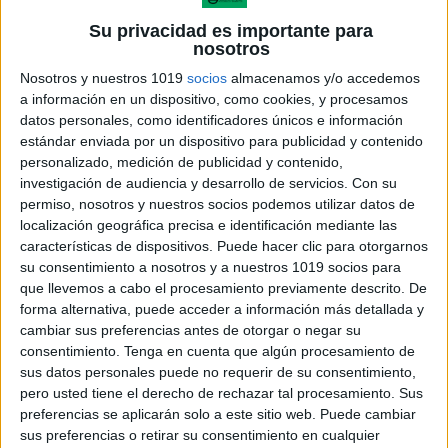
Su privacidad es importante para
nosotros
Nosotros y nuestros 1019
socios
almacenamos y/o accedemos
horarios incluyen espacios para todas las asignaturas
a información en un dispositivo, como cookies, y procesamos
datos personales, como identificadores únicos e información
y actividades semanales, ideales para imprimir o
estándar enviada por un dispositivo para publicidad y contenido
editar desde casa o el aula. Tanto si buscas un
personalizado, medición de publicidad y contenido,
modelo decorativo como uno práctico, aquí
investigación de audiencia y desarrollo de servicios.
Con su
permiso, nosotros y nuestros socios podemos utilizar datos de
encontrarás opciones que se adaptan a cualquier
localización geográfica precisa e identificación mediante las
nivel educativo, con ilustraciones y colores atractivos,
características de dispositivos. Puede hacer clic para otorgarnos
y un guiño especial al famoso personaje de la serie
su consentimiento a nosotros y a nuestros 1019 socios para
Wednesday Addams.
que llevemos a cabo el procesamiento previamente descrito. De
forma alternativa, puede acceder a información más detallada y
cambiar sus preferencias antes de otorgar o negar su
En nuestro blog, puedes descargar gratis toda la
consentimiento.
Tenga en cuenta que algún procesamiento de
colección y descubrir más plantillas de horarios
sus datos personales puede no requerir de su consentimiento,
escolares personalizables, perfectos para mantener
pero usted tiene el derecho de rechazar tal procesamiento. Sus
preferencias se aplicarán solo a este sitio web. Puede cambiar
la organización durante el curso. Además, te
sus preferencias o retirar su consentimiento en cualquier