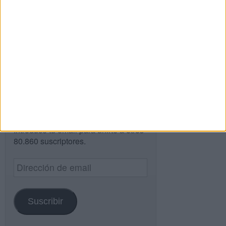
Buscar
Buscar
¿TE GUSTA NUESTRO MATERIAL?
Introduce tu email para unirte a otros
80.860 suscriptores.
Dirección
de
email
Suscribir