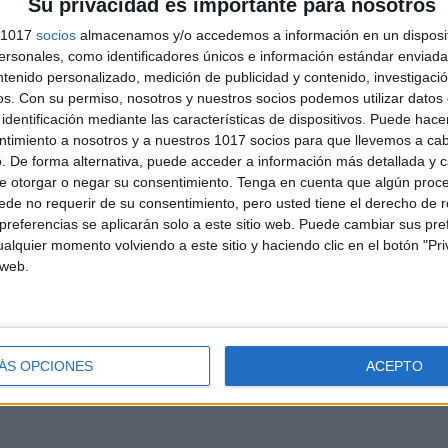
Su privacidad es importante para nosotros
s 1017
socios
almacenamos y/o accedemos a información en un disposit
sonales, como identificadores únicos e información estándar enviada 
ntenido personalizado, medición de publicidad y contenido, investigaci
os.
Con su permiso, nosotros y nuestros socios podemos utilizar datos 
identificación mediante las características de dispositivos. Puede hacer
ntimiento a nosotros y a nuestros 1017 socios para que llevemos a ca
. De forma alternativa, puede acceder a información más detallada y 
e otorgar o negar su consentimiento.
Tenga en cuenta que algún proc
de no requerir de su consentimiento, pero usted tiene el derecho de r
referencias se aplicarán solo a este sitio web. Puede cambiar sus pref
alquier momento volviendo a este sitio y haciendo clic en el botón "Pri
luaciones iniciales para Educación Infantil y niveles de
 web.
mpetencia
ÁS OPCIONES
ACEPTO
aluación inicial 5 años adaptada LOMLOE curso 2025-2026