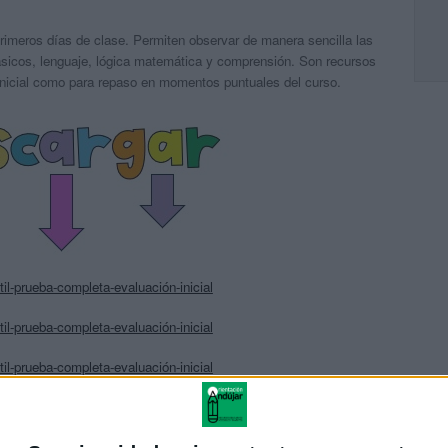
primeros días de clase. Permiten observar de manera sencilla las
ásicos, lenguaje, lógica matemática y comprensión. Son recursos
 inicial como para repaso en momentos puntuales del curso.
til-prueba-completa-evaluación-inicial
til-prueba-completa-evaluación-inicial
til-prueba-completa-evaluación-inicial