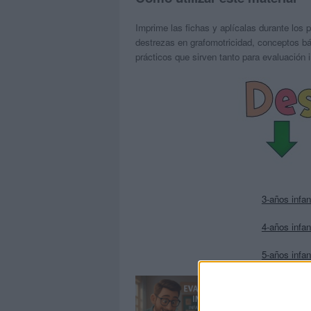
Imprime las fichas y aplícalas durante los 
destrezas en grafomotricidad, conceptos b
prácticos que sirven tanto para evaluación
3-años infan
4-años infan
5-años infan