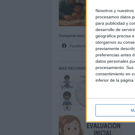
Nosotros y nuestro
procesamos datos per
para publicidad y co
desarrollo de servici
Comparte esto:
geográfica precisa e 
otorgarnos su conse
Facebook
X
previamente descrito
preferencias antes d
datos personales pue
procesamiento. Sus p
MAS RECURSOS SOBRE ESTE TEMA
consentimiento en cu
Eva
inferior de la página
co
M
Ev