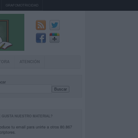
GRAFOMOTRICIDAD
TORA
ATENCIÓN
car
Buscar
E GUSTA NUESTRO MATERIAL?
roduce tu email para unirte a otros 80.867
criptores.