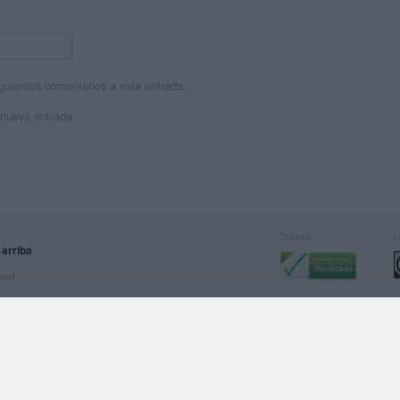
siguientes comentarios a esta entrada.
 nueva entrada.
Calidad:
L
 arriba
rved