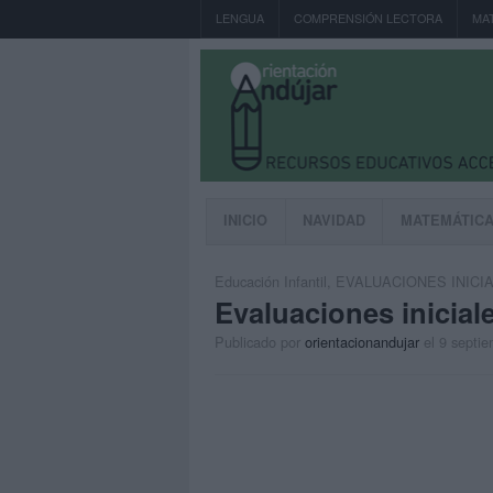
LENGUA
COMPRENSIÓN LECTORA
MA
INICIO
NAVIDAD
MATEMÁTIC
Educación Infantil
,
EVALUACIONES INICI
Evaluaciones iniciale
Publicado por
orientacionandujar
el 9 septi