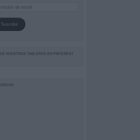
ección
il
Suscribir
GUE NUESTROS TABLEROS EN PINTEREST
CEBOOK