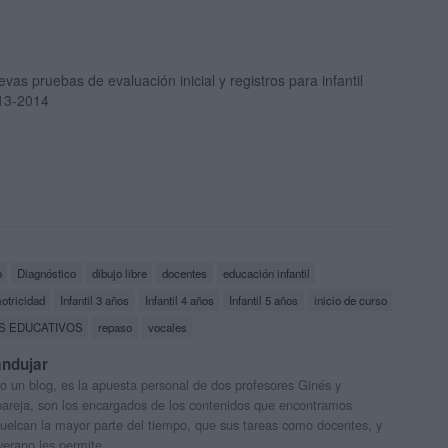
vas pruebas de evaluación inicial y registros para infantil
13-2014
o
Diagnóstico
dibujo libre
docentes
educación infantil
otricidad
Infantil 3 años
Infantil 4 años
Infantil 5 años
inicio de curso
S EDUCATIVOS
repaso
vocales
andujar
o un blog, es la apuesta personal de dos profesores Ginés y
areja, son los encargados de los contenidos que encontramos
 vuelcan la mayor parte del tiempo, que sus tareas como docentes, y
verano les permite.