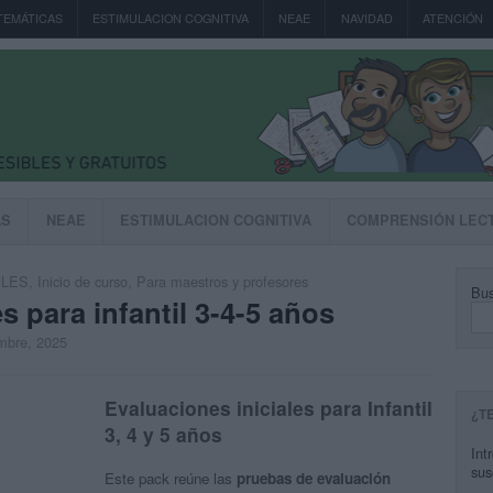
TEMÁTICAS
ESTIMULACION COGNITIVA
NEAE
NAVIDAD
ATENCIÓN
AS
NEAE
ESTIMULACION COGNITIVA
COMPRENSIÓN LEC
ALES
,
Inicio de curso
,
Para maestros y profesores
Bus
s para infantil 3-4-5 años
embre, 2025
Evaluaciones iniciales para Infantil
¿T
3, 4 y 5 años
Int
sus
Este pack reúne las
pruebas de evaluación