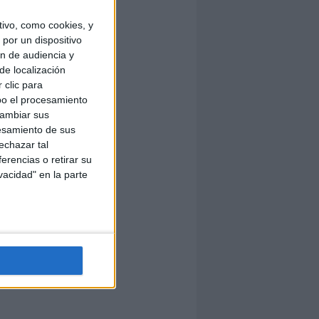
ivo, como cookies, y
por un dispositivo
ón de audiencia y
de localización
 clic para
bo el procesamiento
cambiar sus
esamiento de sus
echazar tal
erencias o retirar su
vacidad" en la parte