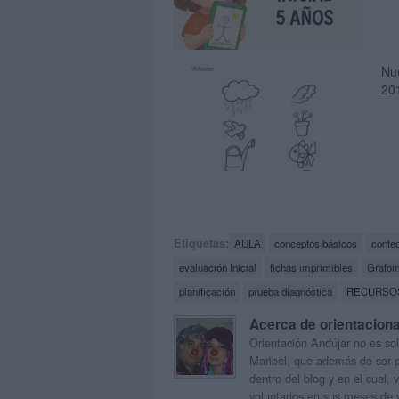
Nue
20
Etiquetas:
AULA
conceptos básicos
conte
evaluación Inicial
fichas imprimibles
Grafom
planificación
prueba diagnóstica
RECURSO
Acerca de orientacion
Orientación Andújar no es sol
Maribel, que además de ser p
dentro del blog y en el cual,
voluntarios en sus meses de 