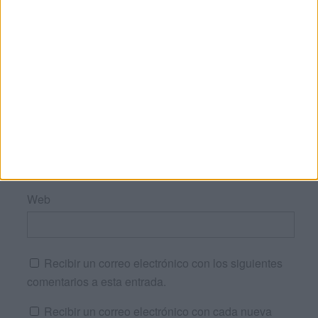
Nombre
*
Correo electrónico
*
Web
Recibir un correo electrónico con los siguientes
comentarios a esta entrada.
Recibir un correo electrónico con cada nueva