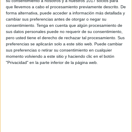
su consentimiento a nosotros y a nuestros 1017 socios para
Son ideales como rutinas de inicio o como transición
que llevemos a cabo el procesamiento previamente descrito. De
forma alternativa, puede acceder a información más detallada y
entre actividades.
cambiar sus preferencias antes de otorgar o negar su
consentimiento.
Tenga en cuenta que algún procesamiento de
👉 Descarga este recurso directamente desde
sus datos personales puede no requerir de su consentimiento,
nuestro blog:
Mi blog educativo
pero usted tiene el derecho de rechazar tal procesamiento. Sus
preferencias se aplicarán solo a este sitio web. Puede cambiar
sus preferencias o retirar su consentimiento en cualquier
Recomendaciones de blogs
momento volviendo a este sitio y haciendo clic en el botón
"Privacidad" en la parte inferior de la página web.
Orientación Andújar
: Recursos educativos
para diversas áreas del conocimiento.
Actividades de Infantil y Primaria
:
Propuestas creativas para los más pequeños.
ÚNETE A NUESTRO GRUPO EXCLUSIVO DE