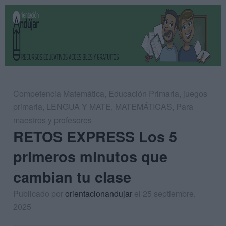
Competencia Matemática
,
Educación Primaria
,
juegos
primaria
,
LENGUA Y MATE
,
MATEMÁTICAS
,
Para
maestros y profesores
RETOS EXPRESS Los 5
primeros minutos que
cambian tu clase
Publicado por
orientacionandujar
el 25 septiembre,
2025