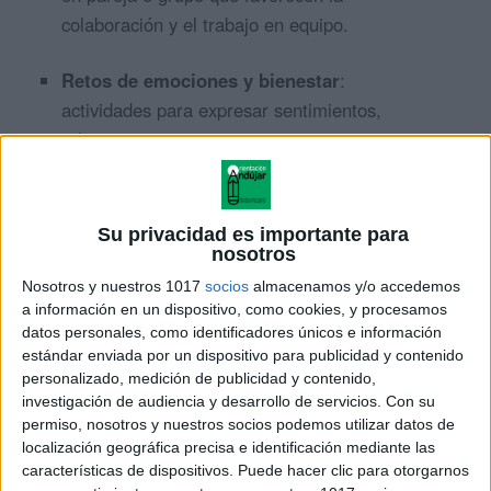
colaboración y el trabajo en equipo.
Retos de emociones y bienestar
:
actividades para expresar sentimientos,
relajarse y compartir experiencias positivas.
Retos varios divertidos
: juegos breves para
moverse, reír y empezar la clase con
Su privacidad es importante para
energía.
nosotros
Nosotros y nuestros 1017
socios
almacenamos y/o accedemos
Cómo utilizar este material
a información en un dispositivo, como cookies, y procesamos
datos personales, como identificadores únicos e información
estándar enviada por un dispositivo para publicidad y contenido
Puedes comenzar la jornada o cualquier sesión con
personalizado, medición de publicidad y contenido,
estos retos, dedicando apenas unos minutos. Los
investigación de audiencia y desarrollo de servicios.
Con su
alumnos desarrollan su creatividad, atención y
permiso, nosotros y nuestros socios podemos utilizar datos de
localización geográfica precisa e identificación mediante las
memoria
, además de mejorar el clima del aula
características de dispositivos. Puede hacer clic para otorgarnos
gracias a la cooperación y la expresión emocional.