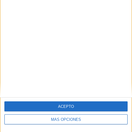
Comprensión lectora con preciosos dibujos
de Halloween: ¿Verdad o mentira?
ACEPTO
MÁS OPCIONES