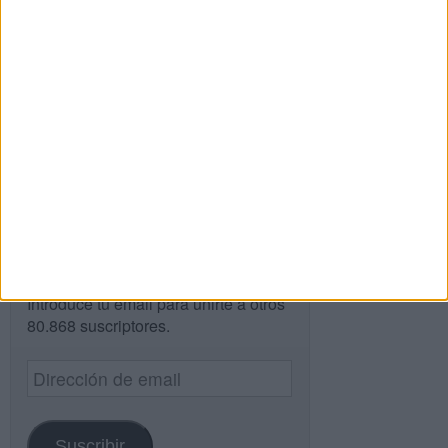
Buscar
Buscar
¿TE GUSTA NUESTRO MATERIAL?
Introduce tu email para unirte a otros
80.868 suscriptores.
Dirección
de
email
Suscribir