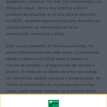
académico y personal. Por eso, hoy compartimos una
infografía visual, clara y muy práctica sobre el
protocolo de actuación en el aula para la detección
de NEAE, diseñada especialmente para docentes que
buscan orientar su intervención de forma
estructurada, respetuosa y eficaz.
Este recurso presenta, de forma secuenciada, los
pasos fundamentales que debe seguir el profesorado
desde la observación inicial hasta la puesta en
marcha de medidas y el seguimiento del alumno o
alumna. A través de un diseño atractivo tipo collage,
con elementos visuales cercanos y comprensibles, se
facilita la comprensión de un proceso que muchas
veces puede resultar complejo en la práctica diaria
del aula. La infografía ayuda a entender que la
detección de NEAE no es un momento puntual, sino