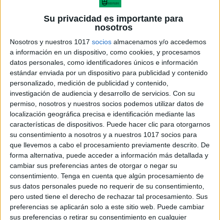
un proceso continuo basado en la observación, la
coordinación y la toma de decisiones fundamentadas.
Su privacidad es importante para
nosotros
Nosotros y nuestros 1017
socios
almacenamos y/o accedemos
a información en un dispositivo, como cookies, y procesamos
datos personales, como identificadores únicos e información
estándar enviada por un dispositivo para publicidad y contenido
personalizado, medición de publicidad y contenido,
investigación de audiencia y desarrollo de servicios.
Con su
permiso, nosotros y nuestros socios podemos utilizar datos de
localización geográfica precisa e identificación mediante las
características de dispositivos. Puede hacer clic para otorgarnos
su consentimiento a nosotros y a nuestros 1017 socios para
que llevemos a cabo el procesamiento previamente descrito. De
forma alternativa, puede acceder a información más detallada y
cambiar sus preferencias antes de otorgar o negar su
consentimiento.
Tenga en cuenta que algún procesamiento de
sus datos personales puede no requerir de su consentimiento,
Además, este material pone el foco en aspectos
pero usted tiene el derecho de rechazar tal procesamiento. Sus
clave como la importancia de registrar evidencias,
preferencias se aplicarán solo a este sitio web. Puede cambiar
sus preferencias o retirar su consentimiento en cualquier