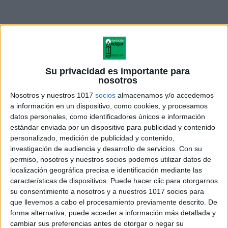
material está pensado al detalle para captar la
atención de los niños a través del juego. En este pack
encontraréis panales y abejas de diferentes colores
Su privacidad es importante para
nosotros
listos para imprimir, recortar y empezar a jugar.
Nosotros y nuestros 1017
socios
almacenamos y/o accedemos
Dentro de cada modelo, las tarjetas de retos están
a información en un dispositivo, como cookies, y procesamos
diferenciadas por colores según su dificultad. Esto os
datos personales, como identificadores únicos e información
permitirá adaptar la actividad a los diferentes ritmos
estándar enviada por un dispositivo para publicidad y contenido
personalizado, medición de publicidad y contenido,
de aprendizaje y niveles de cada niño sin necesidad
investigación de audiencia y desarrollo de servicios.
Con su
de cambiar de material.
permiso, nosotros y nuestros socios podemos utilizar datos de
localización geográfica precisa e identificación mediante las
No os olvidéis de pasaros por el perfil de
características de dispositivos. Puede hacer clic para otorgarnos
su consentimiento a nosotros y a nuestros 1017 socios para
@maestra_andrea_infantil
para darle mucho amor a
que llevemos a cabo el procesamiento previamente descrito. De
su trabajo y descubrir todas las cositas bellas que
forma alternativa, puede acceder a información más detallada y
comparte.
cambiar sus preferencias antes de otorgar o negar su