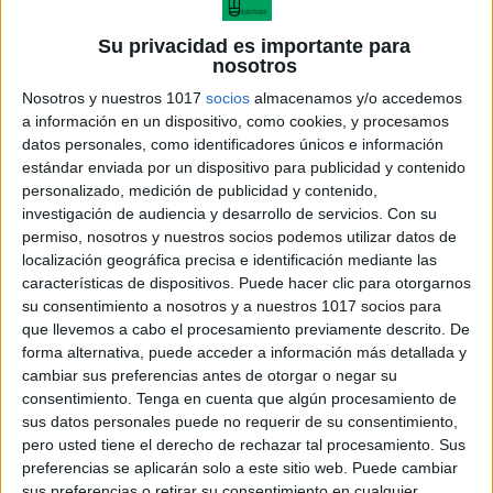
Su privacidad es importante para
nosotros
Nosotros y nuestros 1017
socios
almacenamos y/o accedemos
a información en un dispositivo, como cookies, y procesamos
datos personales, como identificadores únicos e información
estándar enviada por un dispositivo para publicidad y contenido
personalizado, medición de publicidad y contenido,
investigación de audiencia y desarrollo de servicios.
Con su
permiso, nosotros y nuestros socios podemos utilizar datos de
Generos literarios
localización geográfica precisa e identificación mediante las
características de dispositivos. Puede hacer clic para otorgarnos
su consentimiento a nosotros y a nuestros 1017 socios para
que llevemos a cabo el procesamiento previamente descrito. De
forma alternativa, puede acceder a información más detallada y
Acerca de María Olivares
cambiar sus preferencias antes de otorgar o negar su
consentimiento.
Tenga en cuenta que algún procesamiento de
El autor no ha proporcionado ninguna información.
sus datos personales puede no requerir de su consentimiento,
pero usted tiene el derecho de rechazar tal procesamiento. Sus
preferencias se aplicarán solo a este sitio web. Puede cambiar
DEJA UNA RESPUESTA
sus preferencias o retirar su consentimiento en cualquier