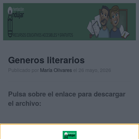
Generos literarios
Publicado por
María Olivares
el 26 mayo, 2026
Pulsa sobre el enlace para descargar
el archivo: