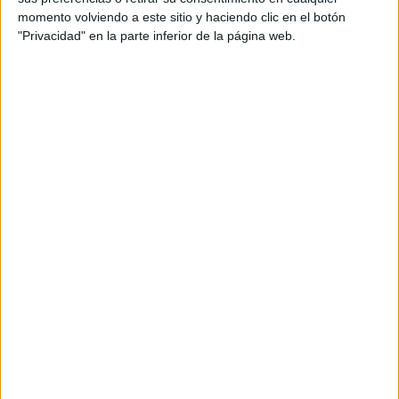
momento volviendo a este sitio y haciendo clic en el botón
Tu dirección de correo electrónico no será
"Privacidad" en la parte inferior de la página web.
publicada.
Los campos obligatorios están marcados
con
*
Comentario
*
Nombre
*
Correo electrónico
*