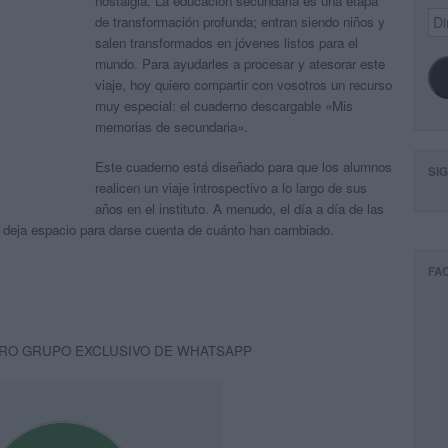
nostalgia. La educación secundaria es una etapa
Dir
de transformación profunda; entran siendo niños y
de
salen transformados en jóvenes listos para el
ema
mundo. Para ayudarles a procesar y atesorar este
viaje, hoy quiero compartir con vosotros un recurso
muy especial: el cuaderno descargable «Mis
memorias de secundaria».
Este cuaderno está diseñado para que los alumnos
SI
realicen un viaje introspectivo a lo largo de sus
años en el instituto. A menudo, el día a día de las
s deja espacio para darse cuenta de cuánto han cambiado.
FA
RO GRUPO EXCLUSIVO DE WHATSAPP