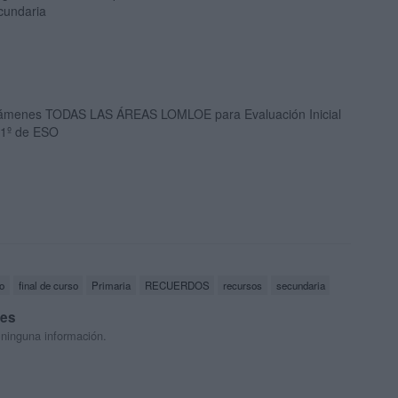
cundaria
ámenes TODAS LAS ÁREAS LOMLOE para Evaluación Inicial
 1º de ESO
o
final de curso
Primaria
RECUERDOS
recursos
secundaria
res
 ninguna información.