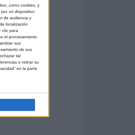
ivo, como cookies, y
por un dispositivo
ón de audiencia y
de localización
 clic para
bo el procesamiento
cambiar sus
esamiento de sus
echazar tal
erencias o retirar su
vacidad" en la parte