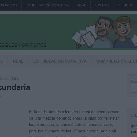
TEMÁTICAS
ESTIMULACION COGNITIVA
NEAE
NAVIDAD
ATENCIÓN
AS
NEAE
ESTIMULACION COGNITIVA
COMPRENSIÓN LEC
Secundaria
Bus
cundaria
6
El final del año escolar siempre viene acompañado
¿T
de una mezcla de emociones: la prisa por terminar
los exámenes, la emoción de las vacaciones y,
Int
para los alumnos de los últimos cursos, una sutil
sus