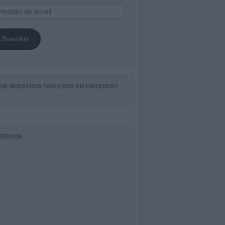
ección
il
Suscribir
GUE NUESTROS TABLEROS EN PINTEREST
CEBOOK