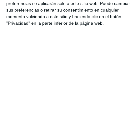
personal de dos profesores Ginés y Maribel, que
preferencias se aplicarán solo a este sitio web. Puede cambiar
además de ser pareja, son los encargados de los
sus preferencias o retirar su consentimiento en cualquier
momento volviendo a este sitio y haciendo clic en el botón
contenidos que encontramos dentro del blog y en el
"Privacidad" en la parte inferior de la página web.
cual, vuelcan la mayor parte del tiempo, que sus tareas
como docentes, y voluntarios en sus meses de verano
les permite.
DEJA UNA RESPUESTA
Tu dirección de correo electrónico no será
publicada.
Los campos obligatorios están marcados
con
*
Comentario
*