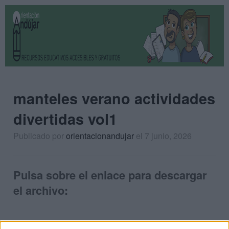
manteles verano actividades
divertidas vol1
Publicado por
orientacionandujar
el 7 junio, 2026
Pulsa sobre el enlace para descargar
el archivo: