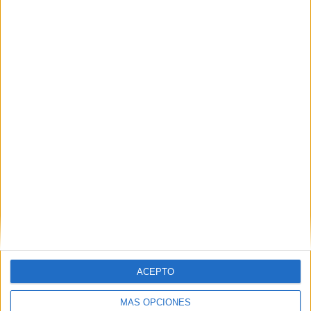
Nombre
*
Correo electrónico
*
Web
ACEPTO
MÁS OPCIONES