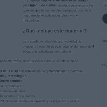
un completo
Cuaderno de Repaso de Verano
Dir
para Infantil de 4 años
, diseñado para reforzar los
de
aprendizajes fundamentales trabajados durante el
ema
curso mediante actividades atractivas y
motivadoras.
¿Qué incluye este material?
SI
Este cuaderno reúne una gran variedad de
propuestas educativas adaptadas al alumnado de
4
años
, con actividades centradas en:
ediante trazos, discriminación visual e identificación de
FA
 del 1 al 10
con actividades de grafomotricidad y escritura.
alo
y el
rectángulo
.
número-cantidad
.
r el razonamiento.
temática veraniega.
elacionadas con el verano.
ina
, la coordinación óculo-manual y la preparación para la