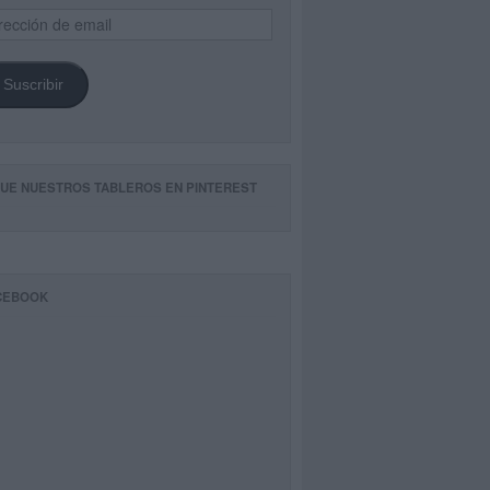
ección
il
Suscribir
GUE NUESTROS TABLEROS EN PINTEREST
CEBOOK