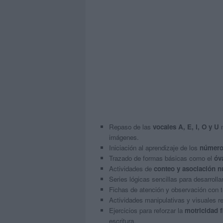
Repaso de las
vocales A, E, I, O y U
m
imágenes.
Iniciación al aprendizaje de los
números
Trazado de formas básicas como el
óv
Actividades de
conteo y asociación 
Series lógicas sencillas para desarrolla
Fichas de atención y observación con 
Actividades manipulativas y visuales r
Ejercicios para reforzar la
motricidad f
escritura.