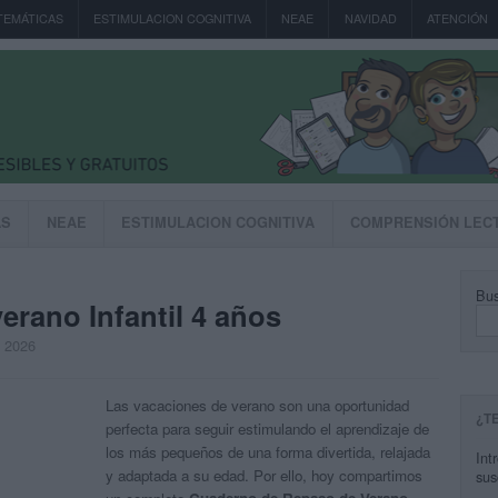
TEMÁTICAS
ESTIMULACION COGNITIVA
NEAE
NAVIDAD
ATENCIÓN
AS
NEAE
ESTIMULACION COGNITIVA
COMPRENSIÓN LEC
Bus
ano Infantil 4 años
, 2026
Las vacaciones de verano son una oportunidad
¿T
perfecta para seguir estimulando el aprendizaje de
los más pequeños de una forma divertida, relajada
Int
y adaptada a su edad. Por ello, hoy compartimos
sus