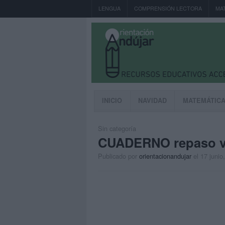
LENGUA
COMPRENSIÓN LECTORA
MA
INICIO
NAVIDAD
MATEMÁTIC
Sin categoría
CUADERNO repaso ver
Publicado por
orientacionandujar
el 17 junio