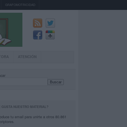
GRAFOMOTRICIDAD
TORA
ATENCIÓN
car
Buscar
E GUSTA NUESTRO MATERIAL?
roduce tu email para unirte a otros 80.861
criptores.