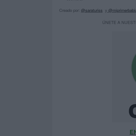
Creado por:
@saraturiss
y
@miprimerbabi
ÚNETE A NUEST
E