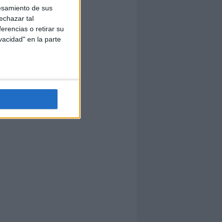
esamiento de sus
echazar tal
erencias o retirar su
vacidad" en la parte