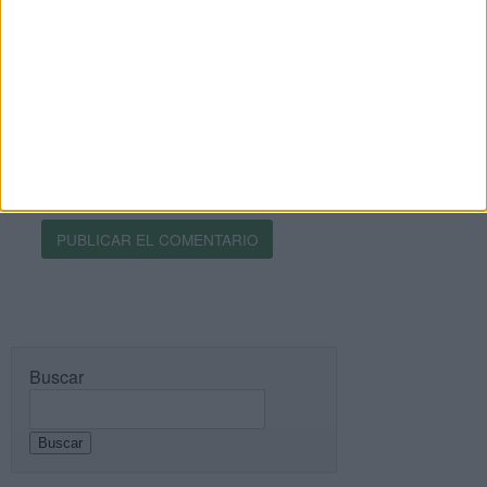
Recibir un correo electrónico con los siguientes
comentarios a esta entrada.
Recibir un correo electrónico con cada nueva
entrada.
Buscar
Buscar