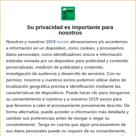
ansiedad y la incertidumbre, mejora la comprensión
de lo que ocurrirá antes, durante y después de la
celebración, y enseña estrategias de autorregulación
Su privacidad es importante para
y comunicación. Además, facilita la labor de familias
nosotros
y docentes al proporcionar herramientas prácticas
Nosotros y nuestros 1019
socios
almacenamos y/o accedemos
para acompañar al niño de forma respetuosa,
a información en un dispositivo, como cookies, y procesamos
datos personales, como identificadores únicos e información
promoviendo su bienestar emocional, seguridad y
estándar enviada por un dispositivo para publicidad y contenido
participación en la comunidad.
personalizado, medición de publicidad y contenido,
investigación de audiencia y desarrollo de servicios.
Con su
permiso, nosotros y nuestros socios podemos utilizar datos de
localización geográfica precisa e identificación mediante las
características de dispositivos. Puede hacer clic para otorgarnos
su consentimiento a nosotros y a nuestros 1019 socios para
que llevemos a cabo el procesamiento previamente descrito. De
forma alternativa, puede acceder a información más detallada y
cambiar sus preferencias antes de otorgar o negar su
consentimiento.
Tenga en cuenta que algún procesamiento de
sus datos personales puede no requerir de su consentimiento,