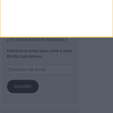
Buscar
¿TE GUSTA NUESTRO MATERIAL?
Introduce tu email para unirte a otros
80.852 suscriptores.
Dirección
de
email
Suscribir