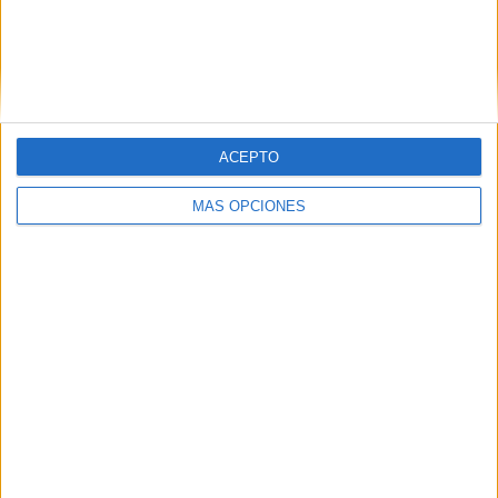
Facebook
X
MAS RECURSOS SOBRE ESTE TEMA
Fichas con
pictogramas,
ACEPTO
especial #TEA
Identificamos
MÁS OPCIONES
conductas
negativas
Cuentos para
niños con
pictogramas
TEA ACNEAE
EMOCIONES
JOSE ESTA
SORPRENDIDO
Librito de
sílabas