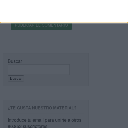
Recibir un correo electrónico con cada nueva
entrada.
Buscar
Buscar
¿TE GUSTA NUESTRO MATERIAL?
Introduce tu email para unirte a otros
80.852 suscriptores.