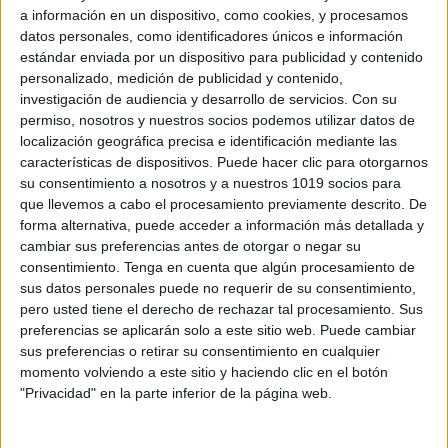
cada experiencia con mayor seguridad y confianza.
a información en un dispositivo, como cookies, y procesamos
datos personales, como identificadores únicos e información
La evidencia científica ha mostrado que las historias
estándar enviada por un dispositivo para publicidad y contenido
sociales pueden contribuir a mejorar la comprensión
personalizado, medición de publicidad y contenido,
investigación de audiencia y desarrollo de servicios.
Con su
social, reducir la ansiedad ante situaciones nuevas,
permiso, nosotros y nuestros socios podemos utilizar datos de
favorecer conductas adaptativas y aumentar la
localización geográfica precisa e identificación mediante las
autonomía en diferentes contextos, especialmente
características de dispositivos. Puede hacer clic para otorgarnos
su consentimiento a nosotros y a nuestros 1019 socios para
cuando se utilizan de forma individualizada y
que llevemos a cabo el procesamiento previamente descrito. De
adaptada a las necesidades de cada persona.
forma alternativa, puede acceder a información más detallada y
cambiar sus preferencias antes de otorgar o negar su
Por este motivo, constituyen un recurso
consentimiento.
Tenga en cuenta que algún procesamiento de
sus datos personales puede no requerir de su consentimiento,
especialmente valioso durante los meses de verano.
pero usted tiene el derecho de rechazar tal procesamiento. Sus
Anticipar experiencias como una noche fuera de
preferencias se aplicarán solo a este sitio web. Puede cambiar
casa, una visita a la playa, una jornada en la piscina
sus preferencias o retirar su consentimiento en cualquier
o la asistencia a una feria permite que niños y niñas
momento volviendo a este sitio y haciendo clic en el botón
"Privacidad" en la parte inferior de la página web.
afronten estas actividades con mayor tranquilidad,
comprendan mejor lo que sucederá y disfruten de