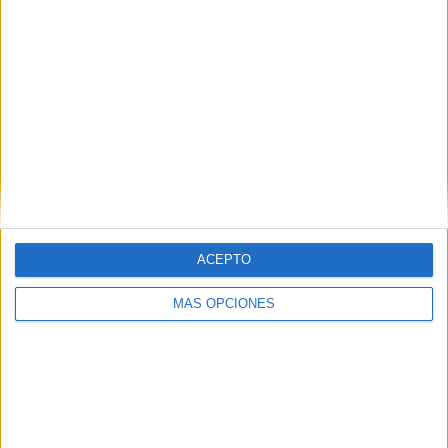
Creado por @derechoavolar
Te animamos a visitar
su tienda
ACEPTO
MÁS OPCIONES