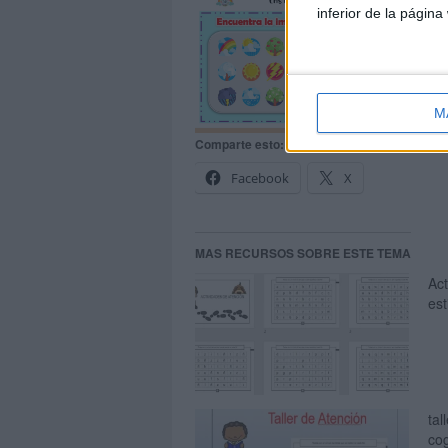
inferior de la página
M
Comparte esto:
Facebook
X
MAS RECURSOS SOBRE ESTE TEMA
Act
est
tal
cog