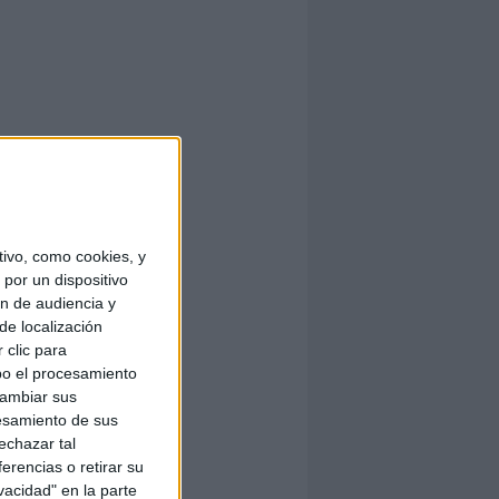
ivo, como cookies, y
por un dispositivo
ón de audiencia y
de localización
 clic para
bo el procesamiento
cambiar sus
esamiento de sus
echazar tal
erencias o retirar su
vacidad" en la parte