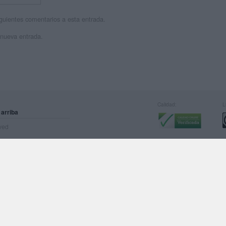
siguientes comentarios a esta entrada.
 nueva entrada.
Calidad:
L
 arriba
rved