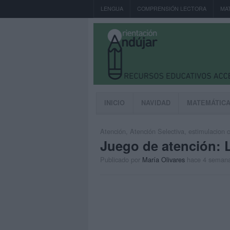
LENGUA
COMPRENSIÓN LECTORA
MA
INICIO
NAVIDAD
MATEMÁTIC
Atención
,
Atención Selectiva
,
estimulacion c
Juego de atención: 
Publicado por
María Olivares
hace 4 seman