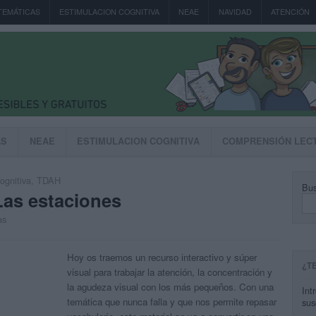
TEMÁTICAS
ESTIMULACION COGNITIVA
NEAE
NAVIDAD
ATENCIÓN
AS
NEAE
ESTIMULACION COGNITIVA
COMPRENSIÓN LEC
ognitiva
,
TDAH
Bus
Las estaciones
as
Hoy os traemos un recurso interactivo y súper
¿T
visual para trabajar la atención, la concentración y
la agudeza visual con los más pequeños. Con una
Int
temática que nunca falla y que nos permite repasar
sus