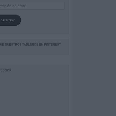
ección
il
Suscribir
GUE NUESTROS TABLEROS EN PINTEREST
CEBOOK