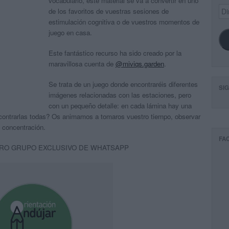
vocabulario, este material se va a convertir en uno
Dir
de los favoritos de vuestras sesiones de
de
estimulación cognitiva o de vuestros momentos de
ema
juego en casa.
Este fantástico recurso ha sido creado por la
maravillosa cuenta de
@miviqs.garden
.
Se trata de un juego donde encontraréis diferentes
SI
imágenes relacionadas con las estaciones, pero
con un pequeño detalle: en cada lámina hay una
encontrarlas todas? Os animamos a tomaros vuestro tiempo, observar
 concentración.
FA
RO GRUPO EXCLUSIVO DE WHATSAPP