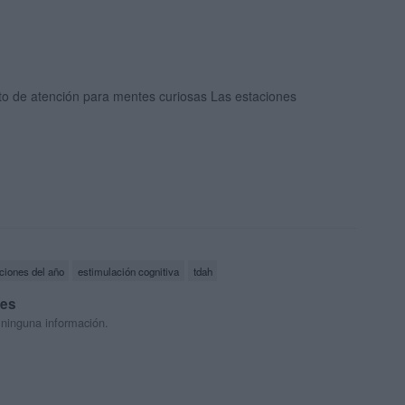
to de atención para mentes curiosas Las estaciones
ciones del año
estimulación cognitiva
tdah
res
 ninguna información.