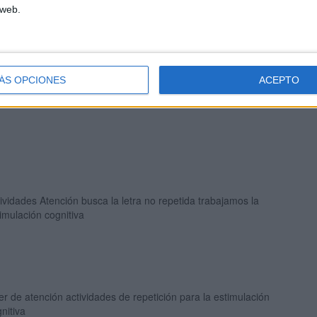
 web.
ÁS OPCIONES
ACEPTO
ividades Atención busca la letra no repetida trabajamos la
imulación cognitiva
ler de atención actividades de repetición para la estimulación
nitiva