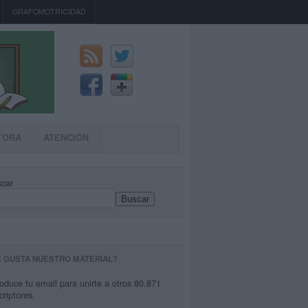
GRAFOMOTRICIDAD
TORA
ATENCIÓN
car
Buscar
E GUSTA NUESTRO MATERIAL?
roduce tu email para unirte a otros 80.871
criptores.