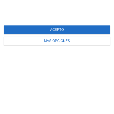
Buscar
ACEPTO
¿TE GUSTA NUESTRO MATERIAL?
MÁS OPCIONES
Introduce tu email para unirte a otros
80.852 suscriptores.
Dirección
de
email
Suscribir
SIGUE NUESTROS TABLEROS EN