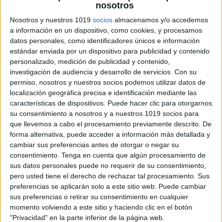
nosotros
Hoy me siento… TRABAJAMOS LAS
EMOCIONES
Nosotros y nuestros 1019
socios
almacenamos y/o accedemos
a información en un dispositivo, como cookies, y procesamos
Publicado el 15 mayo, 2023
datos personales, como identificadores únicos e información
Las emociones son una parte natural de la vida, y es
estándar enviada por un dispositivo para publicidad y contenido
importante que los niños aprendan a identificar y
personalizado, medición de publicidad y contenido,
expresar sus sentimientos de una manera positiva. Sin
investigación de audiencia y desarrollo de servicios.
Con su
permiso, nosotros y nuestros socios podemos utilizar datos de
embargo, para algunos […]
localización geográfica precisa e identificación mediante las
características de dispositivos. Puede hacer clic para otorgarnos
SEGUIR LEYENDO
su consentimiento a nosotros y a nuestros 1019 socios para
que llevemos a cabo el procesamiento previamente descrito. De
forma alternativa, puede acceder a información más detallada y
cambiar sus preferencias antes de otorgar o negar su
consentimiento.
Tenga en cuenta que algún procesamiento de
sus datos personales puede no requerir de su consentimiento,
pero usted tiene el derecho de rechazar tal procesamiento. Sus
preferencias se aplicarán solo a este sitio web. Puede cambiar
sus preferencias o retirar su consentimiento en cualquier
momento volviendo a este sitio y haciendo clic en el botón
"Privacidad" en la parte inferior de la página web.