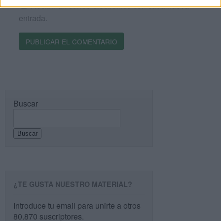
Recibir un correo electrónico con cada nueva
entrada.
Buscar
Buscar
¿TE GUSTA NUESTRO MATERIAL?
Introduce tu email para unirte a otros
80.870 suscriptores.