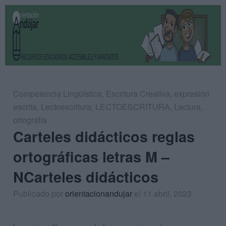
Competencia Lingüística
,
Escritura Creativa
,
expresión
escrita
,
Lectoescritura
,
LECTOESCRITURA
,
Lectura
,
ortografía
Carteles didácticos reglas
ortográficas letras M –
NCarteles didácticos
Publicado por
orientacionandujar
el 11 abril, 2023