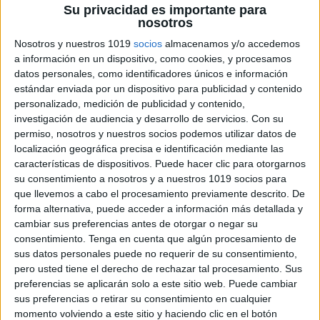
Su privacidad es importante para
asegurarse de que los estudiantes comprendan y
nosotros
apliquen las reglas de ortografía, es necesario
Nosotros y nuestros 1019
socios
almacenamos y/o accedemos
realizar actividades divertidas y prácticas.
a información en un dispositivo, como cookies, y procesamos
datos personales, como identificadores únicos e información
estándar enviada por un dispositivo para publicidad y contenido
Una actividad interactiva popular para enseñar
personalizado, medición de publicidad y contenido,
ortografía son los juegos de ortografía. Estos pueden
investigación de audiencia y desarrollo de servicios.
Con su
ser una manera divertida y efectiva para que los
permiso, nosotros y nuestros socios podemos utilizar datos de
estudiantes aprendan a deletrear correctamente las
localización geográfica precisa e identificación mediante las
características de dispositivos. Puede hacer clic para otorgarnos
palabras. Hay muchos juegos disponibles en línea,
su consentimiento a nosotros y a nuestros 1019 socios para
como juegos de palabras cruzadas, juegos de
que llevemos a cabo el procesamiento previamente descrito. De
ortografía, juegos de letras y muchos más.
forma alternativa, puede acceder a información más detallada y
cambiar sus preferencias antes de otorgar o negar su
consentimiento.
Tenga en cuenta que algún procesamiento de
Además, los juegos de ortografía también pueden ser
sus datos personales puede no requerir de su consentimiento,
personalizados para satisfacer las necesidades
pero usted tiene el derecho de rechazar tal procesamiento. Sus
específicas de los estudiantes. Los maestros pueden
preferencias se aplicarán solo a este sitio web. Puede cambiar
sus preferencias o retirar su consentimiento en cualquier
crear juegos de ortografía personalizados para las
momento volviendo a este sitio y haciendo clic en el botón