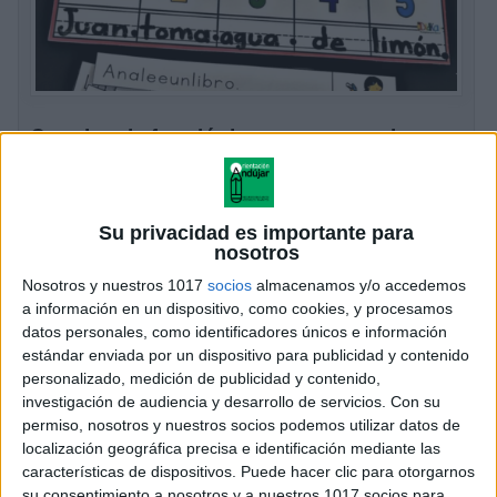
Conciencia fonológica, separamos las
palabras de una frase u oración
Publicado el 27 marzo, 2024
Las personas con frecuencia piensan que leer
Su privacidad es importante para
empieza por aprender a pronunciar las letras. Sin
nosotros
embargo, la mayoría de los niños pequeños se
Nosotros y nuestros 1017
socios
almacenamos y/o accedemos
preparan para leer mucho antes de que aprenden que
a información en un dispositivo, como cookies, y procesamos
datos personales, como identificadores únicos e información
[…]
estándar enviada por un dispositivo para publicidad y contenido
personalizado, medición de publicidad y contenido,
SEGUIR LEYENDO
investigación de audiencia y desarrollo de servicios.
Con su
permiso, nosotros y nuestros socios podemos utilizar datos de
localización geográfica precisa e identificación mediante las
características de dispositivos. Puede hacer clic para otorgarnos
su consentimiento a nosotros y a nuestros 1017 socios para