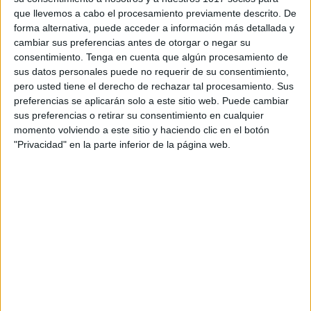
que llevemos a cabo el procesamiento previamente descrito. De
forma alternativa, puede acceder a información más detallada y
cambiar sus preferencias antes de otorgar o negar su
consentimiento.
Tenga en cuenta que algún procesamiento de
sus datos personales puede no requerir de su consentimiento,
pero usted tiene el derecho de rechazar tal procesamiento. Sus
preferencias se aplicarán solo a este sitio web. Puede cambiar
sus preferencias o retirar su consentimiento en cualquier
momento volviendo a este sitio y haciendo clic en el botón
"Privacidad" en la parte inferior de la página web.
Bonitos dados silábicos manipulativos a
todo color
Publicado el 23 agosto, 2022
Os dejamos estos sencillos dado silábicos realiazados
por la pagina de face eduling y que compartimos con
todos vosotros. Las personas con frecuencia piensan
que leer empieza por aprender a […]
SEGUIR LEYENDO