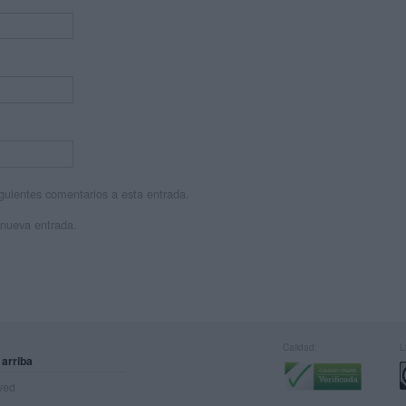
siguientes comentarios a esta entrada.
 nueva entrada.
Calidad:
L
 arriba
rved