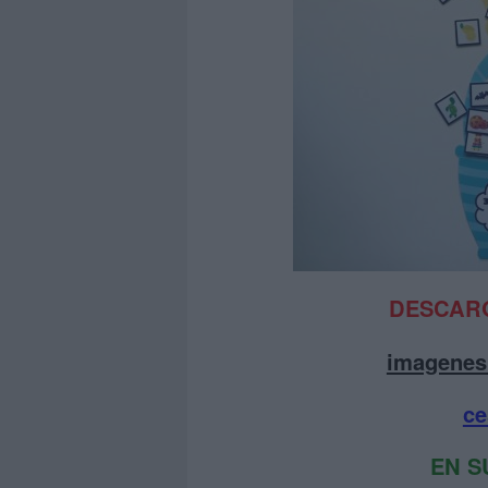
DESCARG
imagenes 
ce
EN S