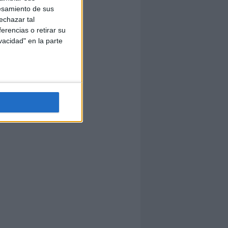
esamiento de sus
echazar tal
erencias o retirar su
vacidad" en la parte