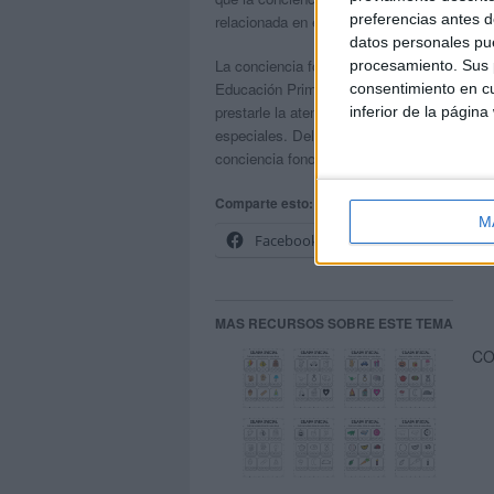
preferencias antes d
relacionada en el éxito de ésta.
datos personales pue
La conciencia fonológica es una de las taré
procesamiento. Sus p
Educación Primaria, para la adquisición de l
consentimiento en cu
prestarle la atención debida, especialeme
inferior de la página
especiales. Del mismo modo, una identifica
conciencia fonológica es fundamental si qu
Comparte esto:
M
Facebook
X
MAS RECURSOS SOBRE ESTE TEMA
CO