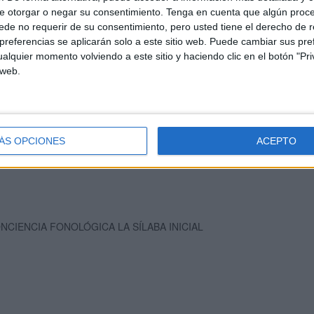
e otorgar o negar su consentimiento.
Tenga en cuenta que algún proc
de no requerir de su consentimiento, pero usted tiene el derecho de r
as más importantes, en Educación Infantil y primer ciclo de
referencias se aplicarán solo a este sitio web. Puede cambiar sus pref
a lectoescritura, por eso debe ser introducida en el currículum y
alquier momento volviendo a este sitio y haciendo clic en el botón "Pri
nte en el caso de alumnos que presentan necesidades educativas
 web.
ción temprana de aquellos alumnos que resentan un bajo nivel en
eremos ayudarle a que el niño desarrolle su competencia lectora.
ÁS OPCIONES
ACEPTO
NCIENCIA FONOLÓGICA LA SÍLABA INICIAL