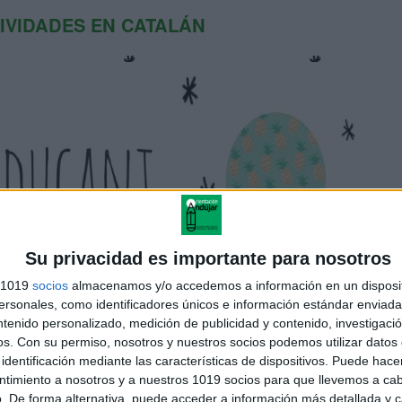
IVIDADES EN CATALÁN
Su privacidad es importante para nosotros
s 1019
socios
almacenamos y/o accedemos a información en un disposit
sonales, como identificadores únicos e información estándar enviada 
ntenido personalizado, medición de publicidad y contenido, investigaci
//creantieducant.blogspot.com
os.
Con su permiso, nosotros y nuestros socios podemos utilizar datos 
identificación mediante las características de dispositivos. Puede hacer
l alumnado para reflexionar sobre los segmentos del lenguaje oral.
ntimiento a nosotros y a nuestros 1019 socios para que llevemos a ca
ílabas, palabras o rimas. Las investigaciones recientes demuestran
. De forma alternativa, puede acceder a información más detallada y 
ce la adquisición de la lectoescritura y está directamente