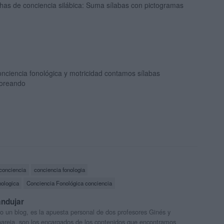
has de conciencia silábica: Suma sílabas con pictogramas
nciencia fonológica y motricidad contamos sílabas
loreando
conciencia
conciencia fonologia
nologica
Conciencia Fonológica conciencia
andujar
o un blog, es la apuesta personal de dos profesores Ginés y
areja, son los encargados de los contenidos que encontramos