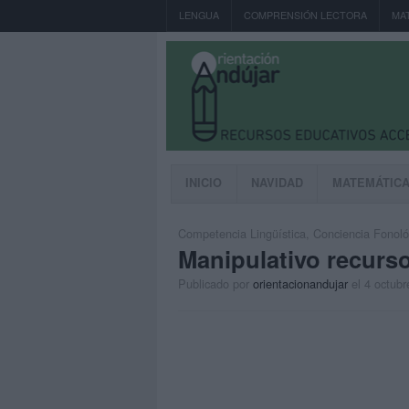
LENGUA
COMPRENSIÓN LECTORA
MA
INICIO
NAVIDAD
MATEMÁTIC
Competencia Lingüística
,
Conciencia Fonoló
Manipulativo recurso 
Publicado por
orientacionandujar
el 4 octubr