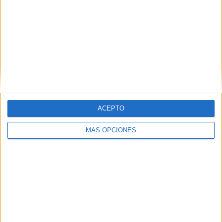
muchos padres tras recibir un diagnóstico de sus […]
SEGUIR LEYENDO
Buscar
ACEPTO
Buscar
MÁS OPCIONES
¿TE GUSTA NUESTRO MATERIAL?
Introduce tu email para unirte a otros
80.861 suscriptores.