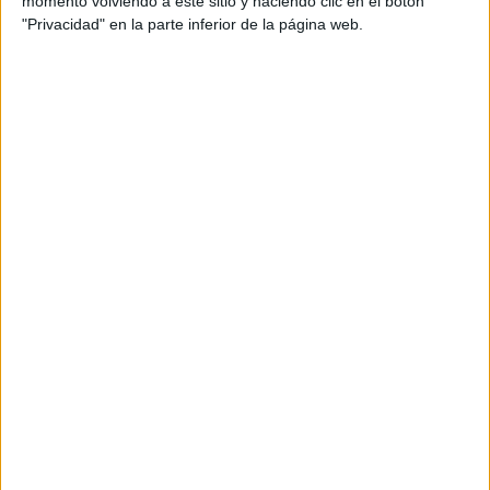
momento volviendo a este sitio y haciendo clic en el botón
"Privacidad" en la parte inferior de la página web.
¿Qué hacer cuando Nuestro/a Hijo/a ha
sido diagnosticado/a con Síndrome de
Asperger?
Publicado el 7 marzo, 2018
Nuestro/a Hijo/a ha sido diagnosticado/a con
Síndrome de Asperger: ¿En qué consiste? ¿Cómo lo
ayudo desde casa? Esta es una pregunta que