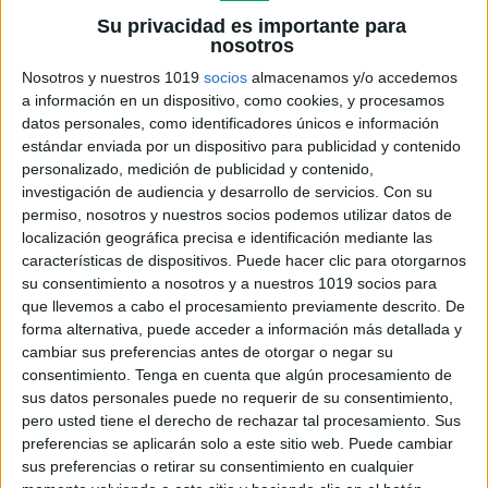
Su privacidad es importante para
nosotros
Nosotros y nuestros 1019
socios
almacenamos y/o accedemos
a información en un dispositivo, como cookies, y procesamos
datos personales, como identificadores únicos e información
estándar enviada por un dispositivo para publicidad y contenido
personalizado, medición de publicidad y contenido,
investigación de audiencia y desarrollo de servicios.
Con su
permiso, nosotros y nuestros socios podemos utilizar datos de
Infografía Recomendaciones
localización geográfica precisa e identificación mediante las
características de dispositivos. Puede hacer clic para otorgarnos
metodológicas alumnas/os TEA en E.F.
su consentimiento a nosotros y a nuestros 1019 socios para
Publicado el 27 marzo, 2019
que llevemos a cabo el procesamiento previamente descrito. De
El área de educación física tiene unas características
forma alternativa, puede acceder a información más detallada y
cambiar sus preferencias antes de otorgar o negar su
diferentes a las de otras áreas, debido a que se
consentimiento.
Tenga en cuenta que algún procesamiento de
desarrolla en otro espacio y con una metodología
sus datos personales puede no requerir de su consentimiento,
diferente. En el caso […]
pero usted tiene el derecho de rechazar tal procesamiento. Sus
preferencias se aplicarán solo a este sitio web. Puede cambiar
SEGUIR LEYENDO
sus preferencias o retirar su consentimiento en cualquier