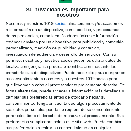
Su privacidad es importante para
nosotros
FICHAS PARA DIBUJAR POR PUNTOS St
Nosotros y nuestros 1019
socios
almacenamos y/o accedemos
Patricks DAY
a información en un dispositivo, como cookies, y procesamos
datos personales, como identificadores únicos e información
Publicado el 10 marzo, 2024
estándar enviada por un dispositivo para publicidad y contenido
El Día de San Patricio es una festividad llena de
personalizado, medición de publicidad y contenido,
magia y diversión, y qué mejor manera de celebrarlo
investigación de audiencia y desarrollo de servicios.
Con su
permiso, nosotros y nuestros socios podemos utilizar datos de
que con fichas para dibujar por puntos temáticas de
localización geográfica precisa e identificación mediante las
San Patricio. […]
características de dispositivos. Puede hacer clic para otorgarnos
su consentimiento a nosotros y a nuestros 1019 socios para
SEGUIR LEYENDO
que llevemos a cabo el procesamiento previamente descrito. De
forma alternativa, puede acceder a información más detallada y
cambiar sus preferencias antes de otorgar o negar su
consentimiento.
Tenga en cuenta que algún procesamiento de
sus datos personales puede no requerir de su consentimiento,
pero usted tiene el derecho de rechazar tal procesamiento. Sus
preferencias se aplicarán solo a este sitio web. Puede cambiar
sus preferencias o retirar su consentimiento en cualquier