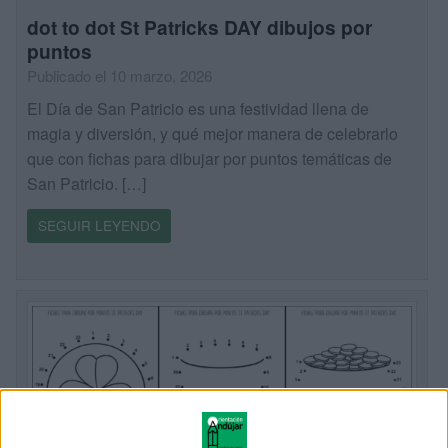
dot to dot St Patricks DAY dibujos por
puntos
Publicado el 10 marzo, 2026
El Día de San Patricio es una festividad llena de
magia y diversión, y qué mejor manera de celebrarlo
que con fichas para dibujar por puntos temáticas de
San Patricio. […]
SEGUIR LEYENDO