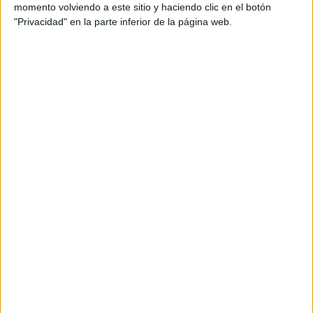
momento volviendo a este sitio y haciendo clic en el botón
"Privacidad" en la parte inferior de la página web.
BONITO MURAL MONUMENTOS PARA
COLOREAR EL DIA DE ANDALUCIA
Publicado el 15 febrero, 2024
En el Día de Andalucía, una fecha llena de orgullo y
celebración, qué mejor manera de honrar nuestra tierra
que con un bonito mural de monumentos para
colorear. En este […]
SEGUIR LEYENDO