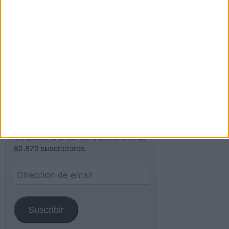
Buscar
Buscar
¿TE GUSTA NUESTRO MATERIAL?
Introduce tu email para unirte a otros
80.870 suscriptores.
Dirección
de
email
Suscribir