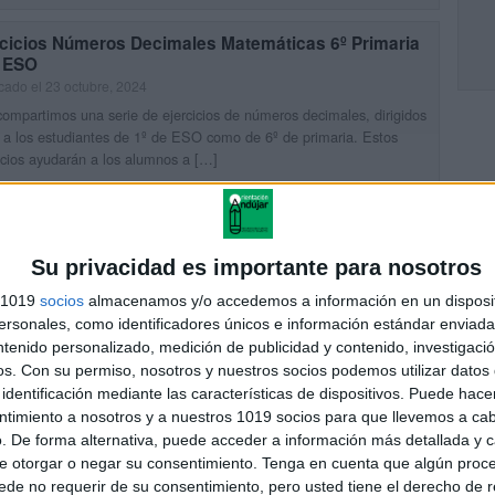
rcicios Números Decimales Matemáticas 6º Primaria
º ESO
cado el 23 octubre, 2024
ompartimos una serie de ejercicios de números decimales, dirigidos
 a los estudiantes de 1º de ESO como de 6º de primaria. Estos
icios ayudarán a los alumnos a […]
UIR LEYENDO
Su privacidad es importante para nosotros
ndario matemático para el tercer CICLO de Primaria
o 2024
s 1019
socios
almacenamos y/o accedemos a información en un disposit
cado el 28 mayo, 2024
sonales, como identificadores únicos e información estándar enviada 
ntenido personalizado, medición de publicidad y contenido, investigaci
ida que los estudiantes avanzan en su educación primaria, es
mental proporcionarles herramientas que los mantengan
os.
Con su permiso, nosotros y nuestros socios podemos utilizar datos 
rometidos y motivados en su aprendizaje matemático. En
identificación mediante las características de dispositivos. Puede hacer
tación Andujar, hemos diseñado el […]
ntimiento a nosotros y a nuestros 1019 socios para que llevemos a ca
. De forma alternativa, puede acceder a información más detallada y 
UIR LEYENDO
e otorgar o negar su consentimiento.
Tenga en cuenta que algún proc
de no requerir de su consentimiento, pero usted tiene el derecho de r