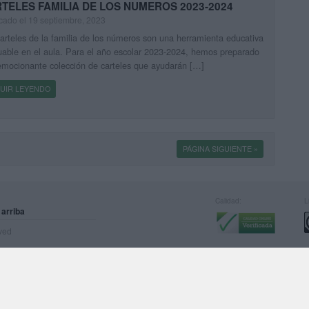
TELES FAMILIA DE LOS NUMEROS 2023-2024
cado el 19 septiembre, 2023
arteles de la familia de los números son una herramienta educativa
uable en el aula. Para el año escolar 2023-2024, hemos preparado
mocionante colección de carteles que ayudarán […]
UIR LEYENDO
PÁGINA SIGUIENTE »
Calidad:
L
 arriba
rved