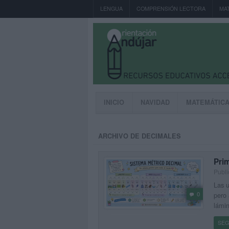
LENGUA
COMPRENSIÓN LECTORA
MA
INICIO
NAVIDAD
MATEMÁTIC
ARCHIVO DE DECIMALES
Pri
Publi
Las u
0
pero 
lámin
SEG