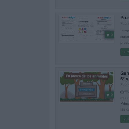
Prue
Publi
Intro
0
curso
prueb
SEG
Gen
5º y
Publi
🦁🐻»
0
repas
Prima
las c
SEG