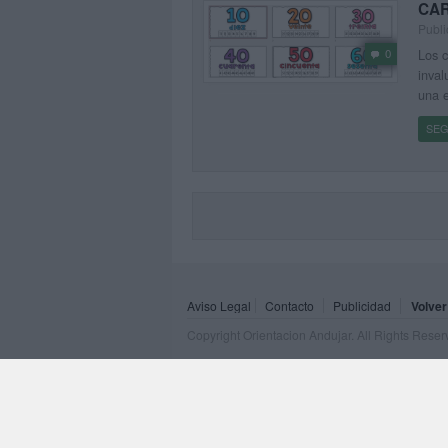
CAR
Publi
Los c
0
inval
una e
SEG
Aviso Legal
Contacto
Publicidad
Volver
Copyright Orientacion Andujar. All Rights Rese