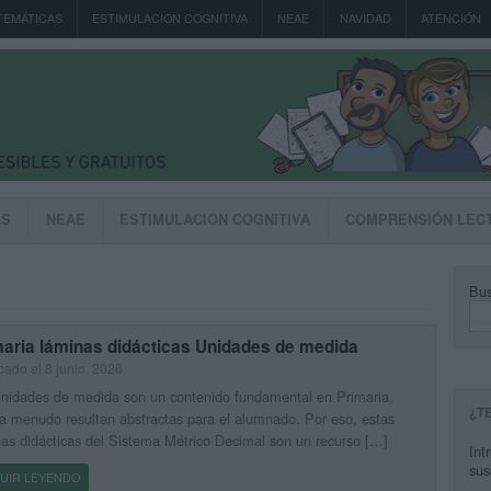
TEMÁTICAS
ESTIMULACION COGNITIVA
NEAE
NAVIDAD
ATENCIÓN
AS
NEAE
ESTIMULACION COGNITIVA
COMPRENSIÓN LEC
Bus
maria láminas didácticas Unidades de medida
cado el 8 junio, 2026
nidades de medida son un contenido fundamental en Primaria,
¿T
a menudo resultan abstractas para el alumnado. Por eso, estas
as didácticas del Sistema Métrico Decimal son un recurso […]
Int
sus
UIR LEYENDO