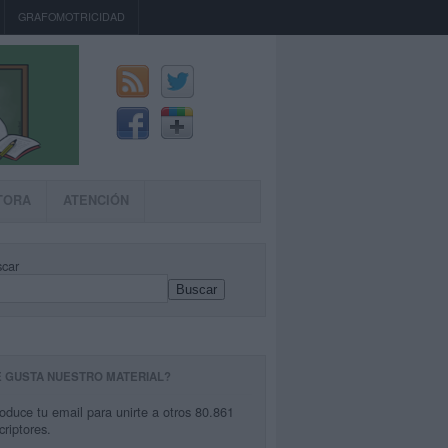
GRAFOMOTRICIDAD
TORA
ATENCIÓN
car
Buscar
E GUSTA NUESTRO MATERIAL?
roduce tu email para unirte a otros 80.861
criptores.