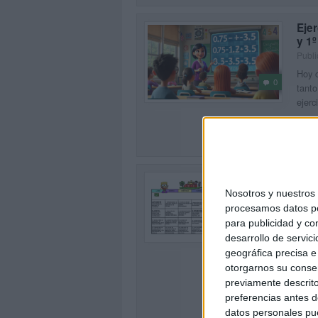
Eje
y 1
Publi
Hoy c
0
tanto
ejerc
SEG
Cale
juni
Nosotros y nuestro
Publi
procesamos datos per
0
para publicidad y co
A med
funda
desarrollo de servici
comp
geográfica precisa e 
Orien
otorgarnos su conse
previamente descrito
SEG
preferencias antes d
datos personales pue