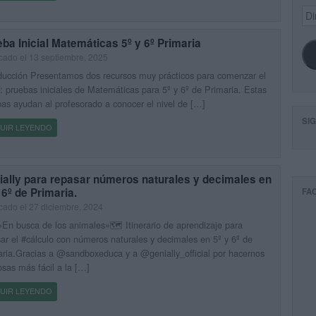
Dir
de
ema
ba Inicial Matemáticas 5º y 6º Primaria
cado el 13 septiembre, 2025
ducción Presentamos dos recursos muy prácticos para comenzar el
: pruebas iniciales de Matemáticas para 5º y 6º de Primaria. Estas
as ayudan al profesorado a conocer el nivel de […]
SI
UIR LEYENDO
ially para repasar números naturales y decimales en
 6º de Primaria.
FA
cado el 27 diciembre, 2024
En busca de los animales»🗺 Itinerario de aprendizaje para
ar el #cálculo con números naturales y decimales en 5º y 6º de
ria.Gracias a @sandboxeduca y a @genially_official por hacernos
osas más fácil a la […]
UIR LEYENDO